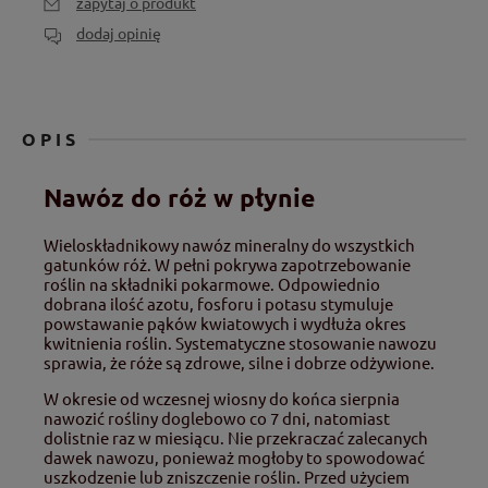
zapytaj o produkt
dodaj opinię
OPIS
Nawóz do róż w płynie
Wieloskładnikowy nawóz mineralny do wszystkich
gatunków róż. W pełni pokrywa zapotrzebowanie
roślin na składniki pokarmowe. Odpowiednio
dobrana ilość azotu, fosforu i potasu stymuluje
powstawanie pąków kwiatowych i wydłuża okres
kwitnienia roślin. Systematyczne stosowanie nawozu
sprawia, że róże są zdrowe, silne i dobrze odżywione.
W okresie od wczesnej wiosny do końca sierpnia
nawozić rośliny doglebowo co 7 dni, natomiast
dolistnie raz w miesiącu. Nie przekraczać zalecanych
dawek nawozu, ponieważ mogłoby to spowodować
uszkodzenie lub zniszczenie roślin. Przed użyciem