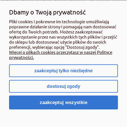
roślin należy korzystać z zachowaniem bezpieczeństwa. Przed każdym
użyciem przeczytaj informacje zamieszczone w etykiecie i informacje
Dbamy o Twoją prywatność
dotyczące produktu. Zwróć uwagę na zwroty wskazujące rodzaj zagrożenia
oraz przestrzegaj środków bezpieczeństwa zamieszczonych w etykiecie.
Pliki cookies i pokrewne im technologie umożliwiają
poprawne działanie strony i pomagają nam dostosować
Środki ochrony roślin do użytku profesjonalnego mogą być nabyte tylko i
ofertę do Twoich potrzeb. Możesz zaakceptować
wyłącznie przez osoby pełnoletnie oraz posiadające kwalifikacje
wykorzystanie przez nas wszystkich tych plików i przejść
wymagane od osób nabywających środki ochrony roślin określone w
do sklepu lub dostosować użycie plików do swoich
ustawie (art. 28 Ustawy z dn. 8 marca 2013 r. o Środkach Ochrony Roślin Dz.
preferencji, wybierając opcję "Dostosuj zgody".
Ustw 2020 poz.2097 z pózn. zm.) Niespełnienie powyższych warunków jest
Więcej o plikach cookies przeczytasz w naszej Polityce
złamaniem regulaminu sklepu.
prywatności.
zaakceptuj tylko niezbędne
pokaż pełną wersję strony
dostosuj zgody
Sklep internetowy Shoper.pl
zaakceptuj wszystkie