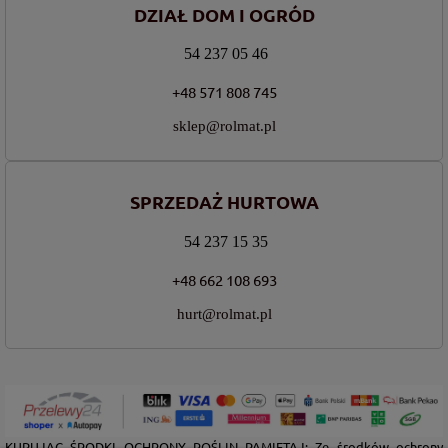
DZIAŁ DOM I OGRÓD
54 237 05 46
+48 571 808 745
sklep@rolmat.pl
SPRZEDAŻ HURTOWA
54 237 15 35
+48 662 108 693
hurt@rolmat.pl
KUPUJĄC ŚRODKI OCHRONY ROŚLIN PAMIĘTAJ: Ze środków ochrony