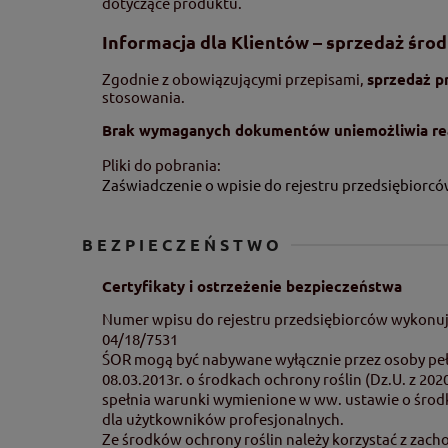
dotyczące produktu.
Informacja dla Klientów – sprzedaż śro
Zgodnie z obowiązującymi przepisami,
sprzedaż p
stosowania.
Brak wymaganych dokumentów uniemożliwia rea
Pliki do pobrania:
Zaświadczenie o wpisie do rejestru przedsiębiorcó
BEZPIECZEŃSTWO
Certyfikaty i ostrzeżenie bezpieczeństwa
Numer wpisu do rejestru przedsiębiorców wykonuj
04/18/7531
ŚOR mogą być nabywane wyłącznie przez osoby pełn
08.03.2013r. o środkach ochrony roślin (Dz.U. z 20
spełnia warunki wymienione w ww. ustawie o środk
dla użytkowników profesjonalnych.
Ze środków ochrony roślin należy korzystać z zach