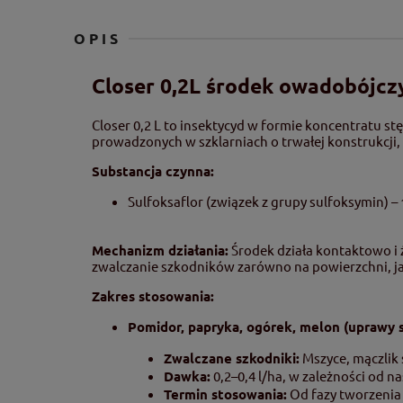
OPIS
Closer 0,2L środek owadobójcz
Closer 0,2 L to insektycyd w formie koncentratu s
prowadzonych w szklarniach o trwałej konstrukcji,
Substancja czynna:
Sulfoksaflor (związek z grupy sulfoksymin) – 
Mechanizm działania:
Środek działa kontaktowo i 
zwalczanie szkodników zarówno na powierzchni, ja
Zakres stosowania:
Pomidor, papryka, ogórek, melon (uprawy 
Zwalczane szkodniki:
Mszyce, mączlik 
Dawka:
0,2–0,4 l/ha, w zależności od 
Termin stosowania:
Od fazy tworzenia