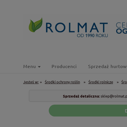
Menu
Producenci
Sprzedaż hurtow
Jesteś w:
»
Środki ochrony roślin
»
Środki rolnicze
»
Śro
Sprzedaż detaliczna:
sklep@rolmat.p