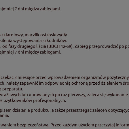
ajmniej 7 dni między zabiegami.
szklarniowy, mączlik ostroskrzydły.
nasilenia występowania szkodników.
 od fazy drugiego liścia (BBCH 12-59). Zabieg przeprowadzić po p
ajmniej 7 dni między zabiegami.
 odczekać 2 miesiące przed wprowadzeniem organizmów pożyteczny
, należy zapewnić im odpowiednią ochronę przed działaniem środk
a preparatu.
żliwych lub uprawianych po raz pierwszy, zaleca się wykonanie z
ez użytkowników profesjonalnych.
opisem działania produktu, a także przestrzegać zaleceń dotyczący
ania.
howaniem bezpieczeństwa. Przed każdym użyciem przeczytaj informa