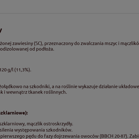
y
tężonej zawiesiny (SC), przeznaczony do zwalczania mszyc i mącz
 odizolowanej od podłoża.
120 g/l (11,3%).
żołądkowo na szkodniki, a na roślinie wykazuje działanie układowe
k i wewnątrz tkanek roślinnych.
szklarniowe):
szklarniowy, mączlik ostroskrzydły.
nasilenia występowania szkodników.
 pierwszego pędu do fazy dojrzewania owoców (BBCH 20-87). Zabi