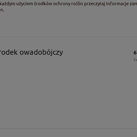
d każdym użyciem środków ochrony roślin przeczytaj informacje za
n.
środek owadobójczy
6
C