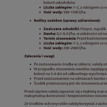
kolonii szkodników.
Liczba zabiegów:
1–2, z odstępem co n
Ilość wody:
500–1500 l/ha.
Rośliny ozdobne (uprawy szklarniowe):
Zwalczane szkodniki:
Mszyce, mączlik 
Dawka:
0,2–0,4 l/ha, w zależności od 
Termin stosowania:
Przed kwitnieniem,
Liczba zabiegów:
1–2, z odstępem co n
Ilość wody:
200–2000 l/ha.
Zalecenia i uwagi:
Po zastosowaniu środka w szklarni, należy
W przypadku stosowania owadów zapylających
kolonii na 5–6 dni od całkowitego wyschnięci
Przed zastosowaniem na odmianach bardzo wra
Środek przeznaczony jest do stosowania prz
Przed użyciem należy zapoznać się z etykietą oraz 
maksymalną skuteczność i bezpieczeństwo stosow
Ze środków ochrony roślin należy korzystać z zac