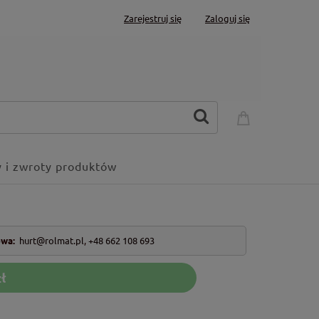
Zarejestruj się
Zaloguj się
 i zwroty produktów
owa:
hurt@rolmat.pl
,
+48 662 108 693
ł