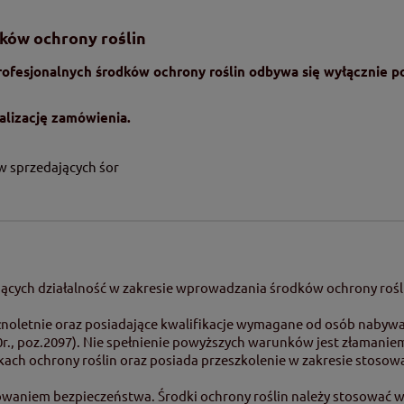
dków ochrony roślin
rofesjonalnych środków ochrony roślin odbywa się wyłącznie 
lizację zamówienia.
w sprzedających śor
ących działalność w zakresie wprowadzania środków ochrony rośl
oletnie oraz posiadające kwalifikacje wymagane od osób nabywają
20r., poz.2097). Nie spełnienie powyższych warunków jest złamanie
ach ochrony roślin oraz posiada przeszkolenie w zakresie stoso
owaniem bezpieczeństwa. Środki ochrony roślin należy stosować w 