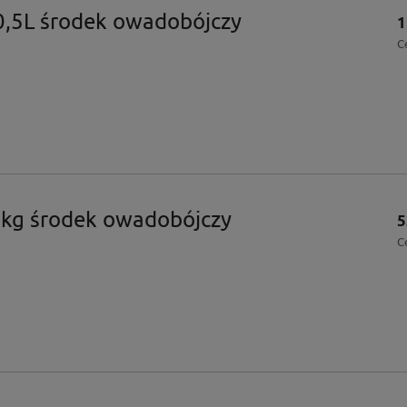
0,5L środek owadobójczy
1
C
 kg środek owadobójczy
5
C