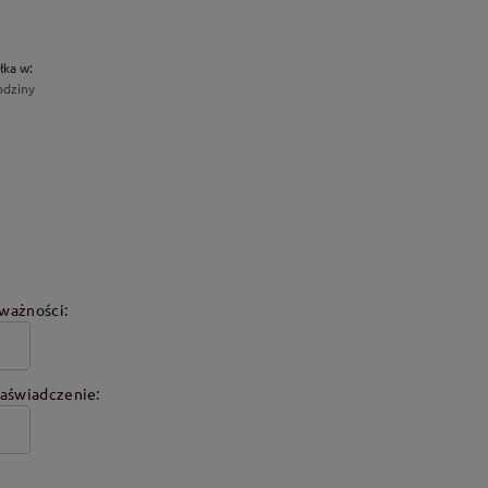
łka w:
odziny
ważności:
aświadczenie: