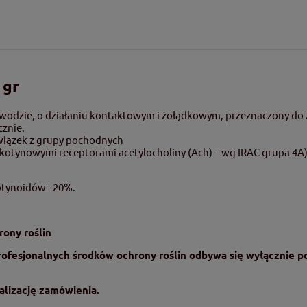
 gr
odzie, o działaniu kontaktowym i żołądkowym, przeznaczony do z
cznie.
wiązek z grupy pochodnych
ikotynowymi receptorami acetylocholiny (Ach) – wg IRAC grupa 4A)
otynoidów - 20%.
rony roślin
rofesjonalnych środków ochrony roślin odbywa się wyłącznie 
lizację zamówienia.