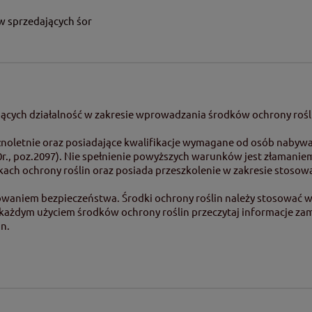
w sprzedających śor
ących działalność w zakresie wprowadzania środków ochrony rośl
oletnie oraz posiadające kwalifikacje wymagane od osób nabywają
20r., poz.2097). Nie spełnienie powyższych warunków jest złamanie
ach ochrony roślin oraz posiada przeszkolenie w zakresie stoso
owaniem bezpieczeństwa. Środki ochrony roślin należy stosować w 
d każdym użyciem środków ochrony roślin przeczytaj informacje za
n.