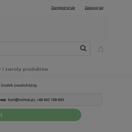
Zarejestruj się
Zaloguj się
 i zwroty produktów
r środek owadobójczy
owa:
hurt@rolmat.pl
,
+48 662 108 693
ł