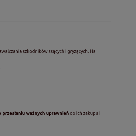
walczania szkodników ssących i gryzących. Na
.
po przesłaniu ważnych uprawnień
do ich zakupu i