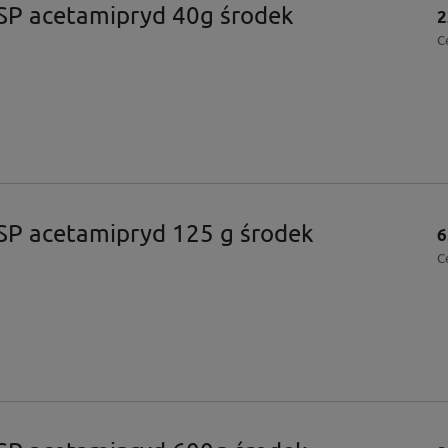
SP acetamipryd 40g środek
2
C
SP acetamipryd 125 g środek
6
C