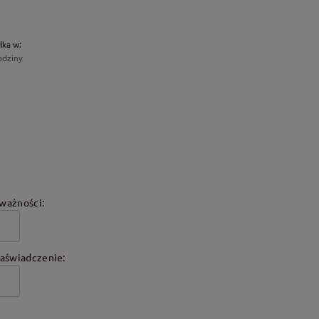
łka w:
odziny
ważności:
aświadczenie: