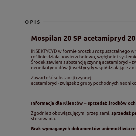
OPIS
Mospilan 20 SP acetamipryd 20
INSEKTYCYD w formie proszku rozpuszczalnego w w
roślinie działa powierzchniowo, wgłębnie i systemi
Środek zawiera substancję czynną acetamipryd – z
neonikotynoidów (insektycydy współdziałające z n
Zawartość substancji czynnej:
acetamipryd - związek z grupy pochodnych neonik
Informacja dla Klientów – sprzedaż środków och
Zgodnie z obowiązującymi przepisami,
sprzedaż p
stosowania.
Brak wymaganych dokumentów uniemożliwia rea