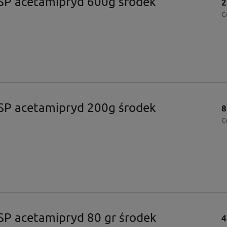
SP acetamipryd 600g środek
2
C
SP acetamipryd 200g środek
8
C
SP acetamipryd 80 gr środek
4