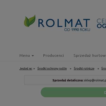
Menu
Producenci
Sprzedaż hurtow
Jesteś w:
»
Środki ochrony roślin
»
Środki rolnicze
»
Śro
Sprzedaż detaliczna:
sklep@rolmat.p