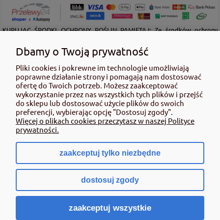
KUPUJĄC ŚRODKI OCHRONY ROŚLIN PAMIĘTAJ: Ze środków ochrony
roślin należy korzystać z zachowaniem bezpieczeństwa. Przed każdym
użyciem przeczytaj informacje zamieszczone w etykiecie i informacje
Dbamy o Twoją prywatność
dotyczące produktu. Zwróć uwagę na zwroty wskazujące rodzaj zagrożenia
oraz przestrzegaj środków bezpieczeństwa zamieszczonych w etykiecie.
Pliki cookies i pokrewne im technologie umożliwiają
poprawne działanie strony i pomagają nam dostosować
Środki ochrony roślin do użytku profesjonalnego mogą być nabyte tylko i
ofertę do Twoich potrzeb. Możesz zaakceptować
wyłącznie przez osoby pełnoletnie oraz posiadające kwalifikacje
wykorzystanie przez nas wszystkich tych plików i przejść
wymagane od osób nabywających środki ochrony roślin określone w
do sklepu lub dostosować użycie plików do swoich
ustawie (art. 28 Ustawy z dn. 8 marca 2013 r. o Środkach Ochrony Roślin Dz.
preferencji, wybierając opcję "Dostosuj zgody".
Ustw 2020 poz.2097 z pózn. zm.) Niespełnienie powyższych warunków jest
Więcej o plikach cookies przeczytasz w naszej Polityce
złamaniem regulaminu sklepu.
prywatności.
zaakceptuj tylko niezbędne
pokaż pełną wersję strony
dostosuj zgody
Sklep internetowy Shoper.pl
zaakceptuj wszystkie