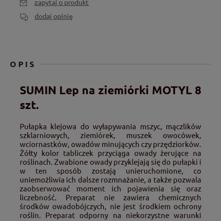
zapytaj o produkt
dodaj opinię
OPIS
SUMIN Lep na ziemiórki MOTYL 8
szt.
Pułapka klejowa do
wyłapywania mszyc, mączlików
szklarniowych, ziemiórek, muszek owocówek,
wciornastków, owadów minujących czy przędziorków
.
Żółty kolor tabliczek przyciąga owady żerujące na
roślinach. Zwabione owady
przyklejają się do pułapki
i
w ten sposób zostają unieruchomione, co
uniemożliwia ich dalsze rozmnażanie, a także pozwala
zaobserwować moment ich pojawienia się oraz
liczebność. Preparat nie zawiera chemicznych
środków owadobójczych, nie jest środkiem ochrony
roślin. Preparat odporny na niekorzystne warunki