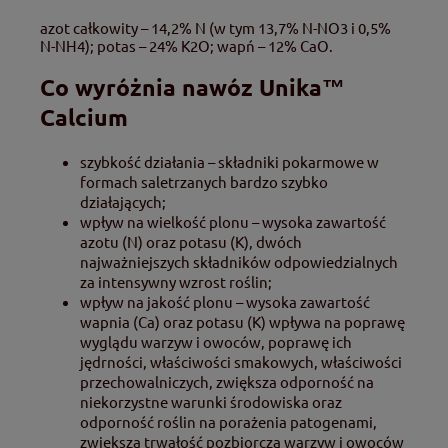
azot całkowity – 14,2% N (w tym 13,7% N-NO3 i 0,5%
N-NH4); potas – 24% K2O; wapń – 12% CaO.
Co wyróżnia nawóz Unika™
Calcium
szybkość działania – składniki pokarmowe w
formach saletrzanych bardzo szybko
działających;
wpływ na wielkość plonu – wysoka zawartość
azotu (N) oraz potasu (K), dwóch
najważniejszych składników odpowiedzialnych
za intensywny wzrost roślin;
wpływ na jakość plonu – wysoka zawartość
wapnia (Ca) oraz potasu (K) wpływa na poprawę
wyglądu warzyw i owoców, poprawę ich
jędrności, właściwości smakowych, właściwości
przechowalniczych, zwiększa odporność na
niekorzystne warunki środowiska oraz
odporność roślin na porażenia patogenami,
zwiększa trwałość pozbiorczą warzyw i owoców