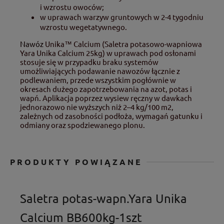
i wzrostu owoców;
w uprawach warzyw gruntowych w 2-4 tygodniu
wzrostu wegetatywnego.
Nawóz
Unika™ Calcium (Saletra potasowo-wapniowa
Yara Unika Calcium 25kg) w uprawach pod osłonami
stosuje się w przypadku braku systemów
umożliwiających podawanie nawozów łącznie z
podlewaniem, przede wszystkim pogłównie w
okresach dużego zapotrzebowania na azot, potas i
wapń. Aplikacja poprzez wysiew ręczny w dawkach
jednorazowo nie wyższych niż 2–4 kg/100 m2,
zależnych od zasobności podłoża, wymagań gatunku i
odmiany oraz spodziewanego plonu.
PRODUKTY POWIĄZANE
Saletra potas-wapn.Yara Unika
Calcium BB600kg-1szt