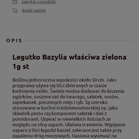
zapytaj o produkt
dodaj opinię
OPIS
Legutko Bazylia właściwa zielona
1g st
Roślina jednoroczna wysokości około 50 cm. Jako
przyprawy używa się liści zbieranych w czasie
kwitnienia roślin. Świeże można dodawać do kiszenia
ogórków, suszone zaś do twarogu, sałatek, sosów,
zapiekanek, pieczonych mięs i ryb. Są szeroko
stosowane w kuchni śródziemnomorskiej np. jako
składnik pesto czy komponent sałatek i dań z
pomidorami. Używać w niewielkich ilościach ze
względu na silny zapach. Ułatwia trawienie. Wypijanie
naparu z liści łagodzi kaszel, zalecane jest także przy
zapaleniu dróg moczowych. Nasiona wysiewać na