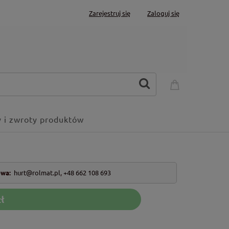
Zarejestruj się
Zaloguj się
 i zwroty produktów
owa:
hurt@rolmat.pl
,
+48 662 108 693
ł