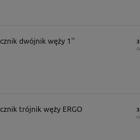
cznik dwójnik węży 1''
3
C
cznik trójnik węży ERGO
3
C