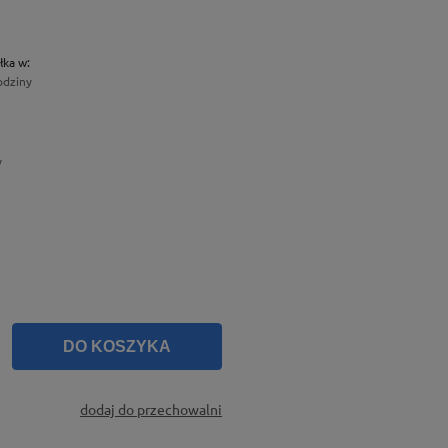
łka w:
odziny
y
DO KOSZYKA
dodaj do przechowalni