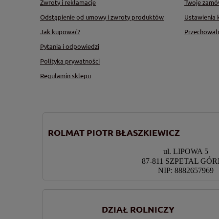
Zwroty i reklamacje
Twoje zamó
Odstąpienie od umowy i zwroty produktów
Ustawienia 
Jak kupować?
Przechowal
Pytania i odpowiedzi
Polityka prywatności
Regulamin sklepu
ROLMAT PIOTR BŁASZKIEWICZ
ul. LIPOWA 5
87-811 SZPETAL GÓ
NIP: 8882657969
DZIAŁ ROLNICZY