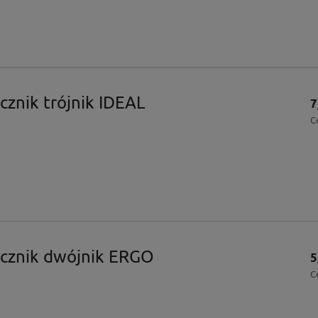
cznik trójnik IDEAL
7
C
cznik dwójnik ERGO
5
C