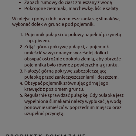
Zapach rumowy do ciast zmieszany z wodą
Pokrojone ziemniaki, marchewkę, liście sałaty
W miejscu pobytu lub przemieszczania się ślimaków,
wykonać dołek w gruncie pod pojemnik.
Pojemnik pułapki do połowy napełnić przynętą
– np. piwem.
Zdjąć górną pokrywę pułapki, a pojemnik
umieścić w wykonanym wcześniej dołku i
obsypać ostrożnie dookoła ziemią, aby obrzeże
pojemnika było równe z powierzchnią gruntu.
Nałożyć górną pokrywę zabezpieczającą
pułapkę przed zanieczyszczeniami i deszczem.
Obsypać pojemnik zrównując górną jego
krawędź z poziomem gruntu.
Regularnie sprawdzać pułapkę. Gdy pułapka jest
wypełniona ślimakami należy wypłukać ją wodą i
ponownie umieścić w poprzednim miejscu oraz
uzupełnić przynętą.
PRODUKTY POWIĄZANE