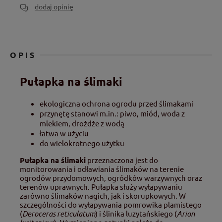
dodaj opinię
OPIS
Pułapka na ślimaki
ekologiczna ochrona ogrodu przed ślimakami
przynętę stanowi m.in.: piwo, miód, woda z
mlekiem, drożdże z wodą
łatwa w użyciu
do wielokrotnego użytku
Pułapka na ślimaki
przeznaczona jest do
monitorowania i odławiania ślimaków na terenie
ogrodów przydomowych, ogródków warzywnych oraz
terenów uprawnych. Pułapka służy wyłapywaniu
zarówno ślimaków nagich, jak i skorupkowych. W
szczególności do wyłapywania pomrowika plamistego
(
Deroceras reticulatum
) i ślinika luzytańskiego (
Arion