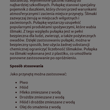
lusitanicus
). Wymienione gatunki należą do
najbardziej szkodliwych. Pułapkę stanowi specjalny
pojemnik z daszkiem, który chroni przed warunkami
atmosferycznymi i zacienia miejsce przynęty. Ślimaki
zazwyczaj żerują w miejscach wilgotnych i
zacienionych. Pułapkę wystarczy uzupełnić
popularnymi produktami spożywczymi, które wabia
ślimaki. Z tego względu pułapka jest w pełni
bezpieczna dla ludzi, zwierząt, a także pożytecznych
owadów. Dzięki zastosowaniu pułapki, można w
bezpieczny sposób, bez użycia żadnej substancji
chemicznej ograniczyć liczebność ślimaków. Pułapka
na ślimaki wykonana jest z plastiku, co umożliwia
ponowne zastosowanie po opróżnieniu.
Sposób stosowania
Jako przynętę można zastosować:
Piwo
Miód
Mleko zmieszane z wodą
Drożdże zmieszane z wodą
Miód i drożdże zmieszane z wodą
Olej do smażenia z wodą