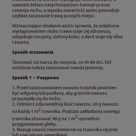
nawozie żelazo natychmiastowo hamuje proces
rozwoju mchu, a wysoka zawartość azotu powoduje
szybkie zarastanie trawą pustych miejsc.
Wzmacniające działanie azotu sprawia, że osłabiona
występowaniem mchu trawa staje się zdrowsza,
odzyskuje soczysty, zielony kolor, a darń staje się silna
i zwarta.
Sposób stosowania
Stosować od marca do sierpnia, co 45-60 dni. Od
września należy zastosować nawóz jesienny.
Sposób 1 – Posypowo
1. Przed zastosowaniem nawozu trawnik powinien
być wilgotny lub podlany, aby granule nawozu
przyczepiły się do mchu.
2. Odmierz odpowiednią ilość nawozu: 20 g nawozu
2
na każdy 1 m
trawnika. Podczas zakładania nowego
2
trawnika stosować 40 g na 1 m
uprzednio
przygotowanej gleby.
3. Rozsyp nawóz równomiernie na trawniku ręcznie
lub specjalnym siewnikiem.