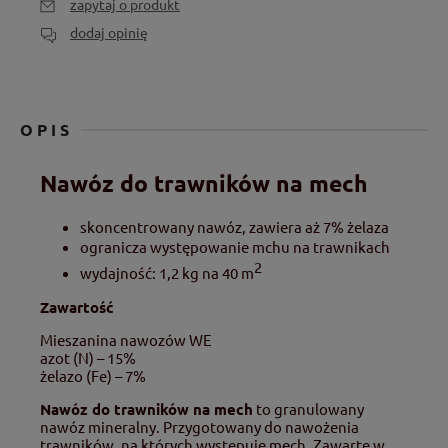
zapytaj o produkt
dodaj opinię
OPIS
Nawóz do trawników na mech
skoncentrowany nawóz, zawiera aż 7% żelaza
ogranicza występowanie mchu na trawnikach
2
wydajność: 1,2 kg na 40 m
Zawartość
Mieszanina nawozów WE
azot (N) – 15%
żelazo (Fe) – 7%
Nawóz do trawników na mech
to granulowany
nawóz mineralny. Przygotowany do nawożenia
trawników, na których występuje mech. Zawarte w