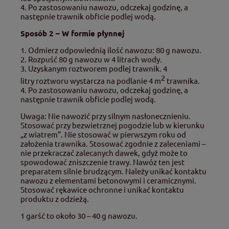
4. Po zastosowaniu nawozu, odczekaj godzinę, a
następnie trawnik obficie podlej wodą.
Sposób 2 – W formie płynnej
1. Odmierz odpowiednią ilość nawozu: 80 g nawozu.
2. Rozpuść 80 g nawozu w 4 litrach wody.
3. Uzyskanym roztworem podlej trawnik. 4
2
litry roztworu wystarcza na podlanie 4 m
trawnika.
4. Po zastosowaniu nawozu, odczekaj godzinę, a
następnie trawnik obficie podlej wodą.
Uwaga: Nie nawozić przy silnym nasłonecznieniu.
Stosować przy bezwietrznej pogodzie lub w kierunku
„z wiatrem”. Nie stosować w pierwszym roku od
założenia trawnika. Stosować zgodnie z zaleceniami –
nie przekraczać zalecanych dawek, gdyż może to
spowodować zniszczenie trawy. Nawóz ten jest
preparatem silnie brudzącym. Należy unikać kontaktu
nawozu z elementami betonowymi i ceramicznymi.
Stosować rękawice ochronne i unikać kontaktu
produktu z odzieżą.
1 garść to około 30 – 40 g nawozu.