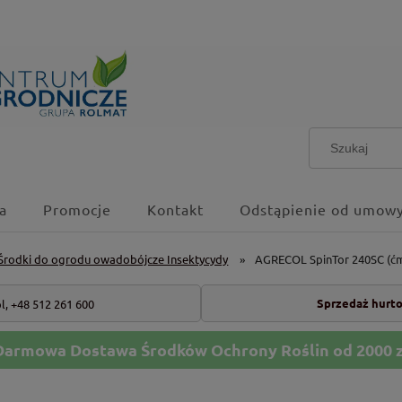
a
Promocje
Kontakt
Odstąpienie od umowy
Środki do ogrodu owadobójcze Insektycydy
»
AGRECOL SpinTor 240SC (ć
Sprzedaż hurt
l,
+48 512 261 600
Darmowa Dostawa Środków Ochrony Roślin od 2000 z