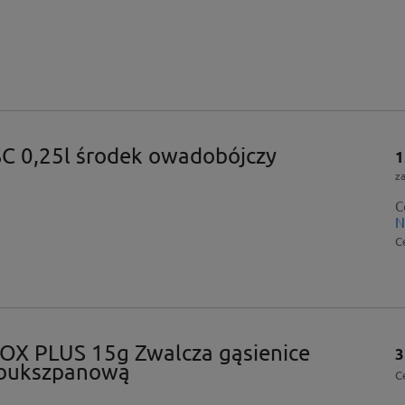
SC 0,25l środek owadobójczy
1
z
C
N
C
OX PLUS 15g Zwalcza gąsienice
3
 bukszpanową
C