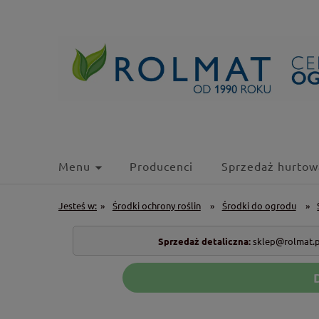
Menu
Producenci
Sprzedaż hurtow
Jesteś w:
»
Środki ochrony roślin
»
Środki do ogrodu
»
Sprzedaż detaliczna:
sklep@rolmat.p