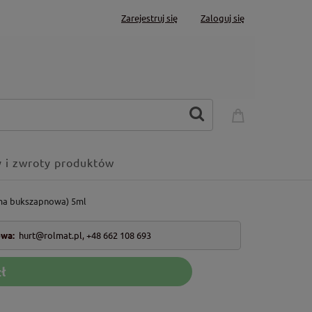
Zarejestruj się
Zaloguj się
 i zwroty produktów
ma bukszapnowa) 5ml
owa:
hurt@rolmat.pl
,
+48 662 108 693
ł