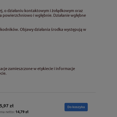
j, o działaniu kontaktowym i żołądkowym oraz
ła powierzchniowo i wgłębnie. Działanie wgłębne
szkodników. Objawy działania środka występują w
cje zamieszczone w etykiecie i informacje
cie.
5,97 zł
Do koszyka
14,79 zł
ena netto: