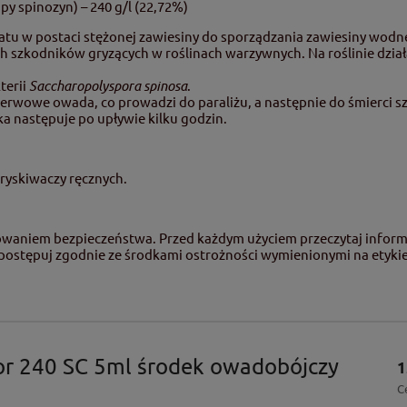
py spinozyn) – 240 g/l (22,72%)
tu w postaci stężonej zawiesiny do sporządzania zawiesiny wodne
ch szkodników gryzących w roślinach warzywnych. Na roślinie dzia
terii
Saccharopolyspora spinosa
.
 nerwowe owada, co prowadzi do paraliżu, a następnie do śmierci 
ka następuje po upływie kilku godzin.
ryskiwaczy ręcznych.
howaniem bezpieczeństwa. Przed każdym użyciem przeczytaj informa
 postępuj zgodnie ze środkami ostrożności wymienionymi na etykie
r 240 SC 5ml środek owadobójczy
1
C