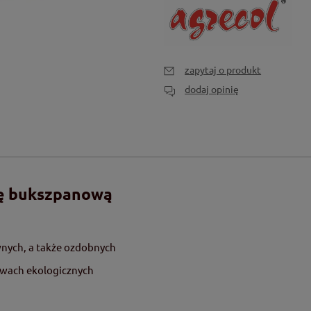
zapytaj o produkt
dodaj opinię
mę bukszpanową
nych, a także ozdobnych
awach ekologicznych