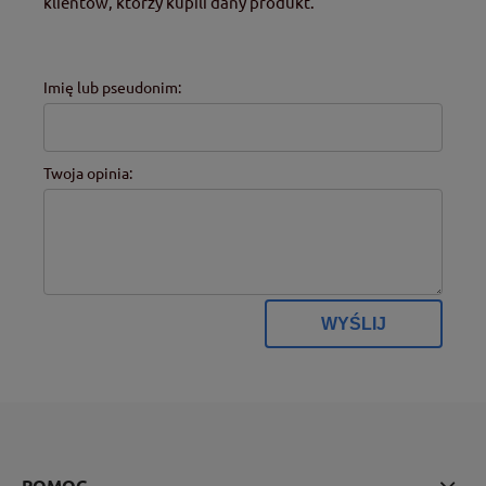
klientów, którzy kupili dany produkt.
Imię lub pseudonim:
Twoja opinia:
WYŚLIJ
POMOC