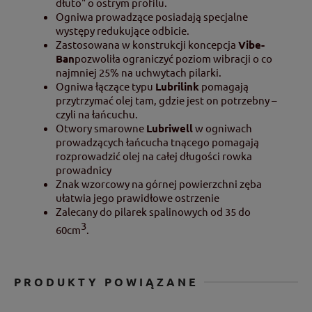
dłuto" o ostrym profilu.
Ogniwa prowadzące posiadają specjalne
występy redukujące odbicie.
Zastosowana w konstrukcji koncepcja
Vibe-
Ban
pozwoliła ograniczyć poziom wibracji o co
najmniej 25% na uchwytach pilarki.
Ogniwa łączące typu
Lubrilink
pomagają
przytrzymać olej tam, gdzie jest on potrzebny –
czyli na łańcuchu.
Otwory smarowne
Lubriwell
w ogniwach
prowadzących łańcucha tnącego pomagają
rozprowadzić olej na całej długości rowka
prowadnicy
Znak wzorcowy na górnej powierzchni zęba
ułatwia jego prawidłowe ostrzenie
Zalecany do pilarek spalinowych od 35 do
3
60cm
.
PRODUKTY POWIĄZANE