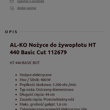
zapytaj o produkt
dodaj opinię
OPIS
AL-KO Nożyce do żywopłotu HT
440 Basic Cut 112679
HT 440 BASIC BUT
Nożyce elektryczne
Moc / Silnik: 400 W
Prędkość skokowa: 3 200 obr./min
Typ noża: Ostrzony diamentowo
Długość cięcia: 44 cm
Zasada cięcia: Przeciwbieżny nóż
Maks. grubość gałęzi: 1,6 cm
Zabezpieczony przewód elektryczny: Nie