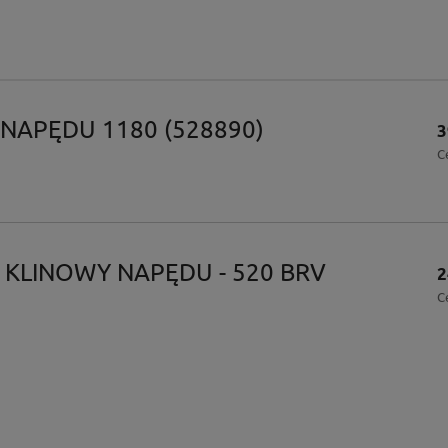
 NAPĘDU 1180 (528890)
3
C
 KLINOWY NAPĘDU - 520 BRV
2
C