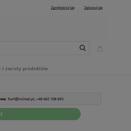
Zarejestruj się
Zaloguj się
 i zwroty produktów
owa:
hurt@rolmat.pl
,
+48 662 108 693
ł