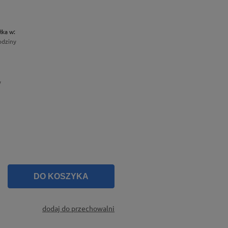
łka w:
odziny
y
DO KOSZYKA
dodaj do przechowalni