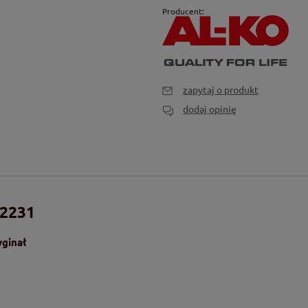
Producent:
zapytaj o produkt
dodaj opinię
92231
yginał