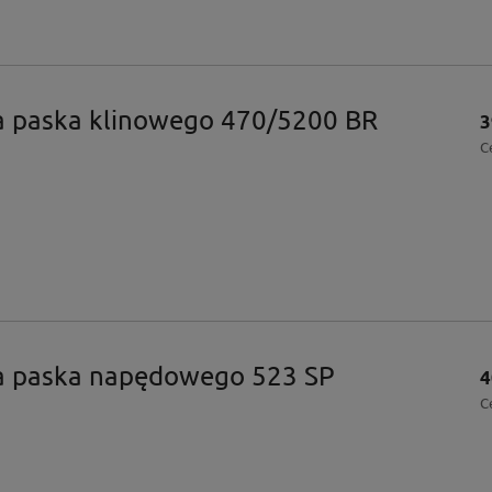
a paska klinowego 470/5200 BR
3
C
a paska napędowego 523 SP
4
C