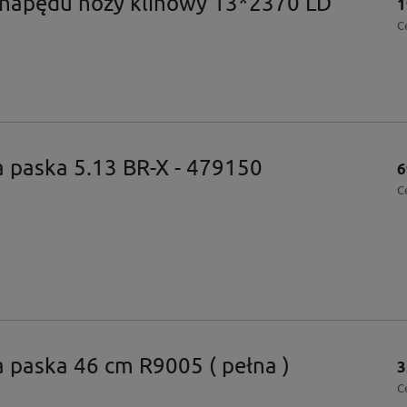
 napędu noży klinowy 13*2370 LD
1
C
 paska 5.13 BR-X - 479150
6
C
 paska 46 cm R9005 ( pełna )
3
C