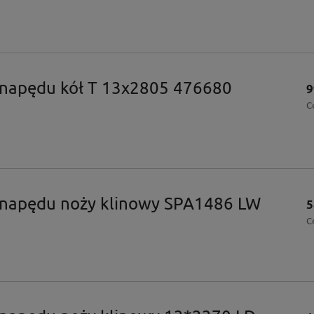
 napędu kół T 13x2805 476680
9
C
 napędu noży klinowy SPA1486 LW
5
C