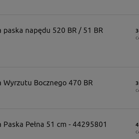
 paska napędu 520 BR / 51 BR
3
C
a Wyrzutu Bocznego 470 BR
3
C
 Paska Pełna 51 cm - 44295801
4
C