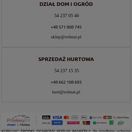
DZIAŁ DOM I OGRÓD
54 237 05 46
+48 571 808 745
sklep@rolmat.pl
SPRZEDAŻ HURTOWA
54 237 15 35
+48 662 108 693
hurt@rolmat.pl
KUPUJĄC ŚRODKI OCHRONY ROŚLIN PAMIĘTAJ: Ze środków ochrony