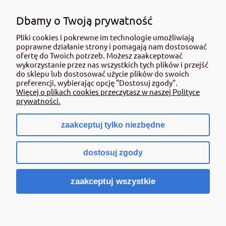
roślin należy korzystać z zachowaniem bezpieczeństwa. Przed każdym
użyciem przeczytaj informacje zamieszczone w etykiecie i informacje
Dbamy o Twoją prywatność
dotyczące produktu. Zwróć uwagę na zwroty wskazujące rodzaj zagrożenia
Pliki cookies i pokrewne im technologie umożliwiają
oraz przestrzegaj środków bezpieczeństwa zamieszczonych w etykiecie.
poprawne działanie strony i pomagają nam dostosować
Środki ochrony roślin do użytku profesjonalnego mogą być nabyte tylko i
ofertę do Twoich potrzeb. Możesz zaakceptować
wyłącznie przez osoby pełnoletnie oraz posiadające kwalifikacje
wykorzystanie przez nas wszystkich tych plików i przejść
wymagane od osób nabywających środki ochrony roślin określone w
do sklepu lub dostosować użycie plików do swoich
ustawie (art. 28 Ustawy z dn. 8 marca 2013 r. o Środkach Ochrony Roślin Dz.
preferencji, wybierając opcję "Dostosuj zgody".
Ustw 2020 poz.2097 z pózn. zm.) Niespełnienie powyższych warunków jest
Więcej o plikach cookies przeczytasz w naszej Polityce
złamaniem regulaminu sklepu.
prywatności.
zaakceptuj tylko niezbędne
pokaż pełną wersję strony
dostosuj zgody
Sklep internetowy Shoper.pl
zaakceptuj wszystkie