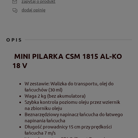
zapytaj o produkt
dodaj opinię
OPIS
MINI PILARKA CSM 1815 AL-KO
18 V
W zestawie: Walizka do transportu, olej do
łańcuchów (30 ml)
Waga 2 kg (bez akumulatora)
Szybka kontrola poziomu oleju przez wziernik
na zbiorniku oleju
Beznarzędziowy napinacz łańcucha do łatwego
napinania łańcucha
Długość prowadnicy 15 cm przy prędkości
łańcucha 7 m/s