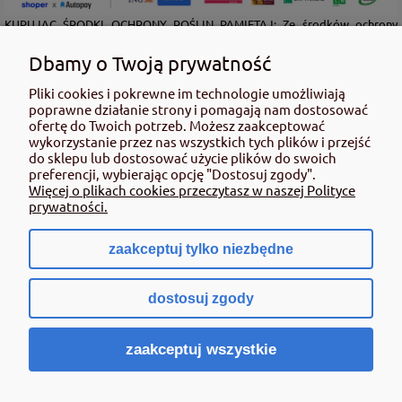
KUPUJĄC ŚRODKI OCHRONY ROŚLIN PAMIĘTAJ: Ze środków ochrony
roślin należy korzystać z zachowaniem bezpieczeństwa. Przed każdym
użyciem przeczytaj informacje zamieszczone w etykiecie i informacje
Dbamy o Twoją prywatność
dotyczące produktu. Zwróć uwagę na zwroty wskazujące rodzaj zagrożenia
Pliki cookies i pokrewne im technologie umożliwiają
oraz przestrzegaj środków bezpieczeństwa zamieszczonych w etykiecie.
poprawne działanie strony i pomagają nam dostosować
Środki ochrony roślin do użytku profesjonalnego mogą być nabyte tylko i
ofertę do Twoich potrzeb. Możesz zaakceptować
wyłącznie przez osoby pełnoletnie oraz posiadające kwalifikacje
wykorzystanie przez nas wszystkich tych plików i przejść
wymagane od osób nabywających środki ochrony roślin określone w
do sklepu lub dostosować użycie plików do swoich
ustawie (art. 28 Ustawy z dn. 8 marca 2013 r. o Środkach Ochrony Roślin Dz.
preferencji, wybierając opcję "Dostosuj zgody".
Ustw 2020 poz.2097 z pózn. zm.) Niespełnienie powyższych warunków jest
Więcej o plikach cookies przeczytasz w naszej Polityce
złamaniem regulaminu sklepu.
prywatności.
zaakceptuj tylko niezbędne
pokaż pełną wersję strony
dostosuj zgody
Sklep internetowy Shoper.pl
zaakceptuj wszystkie