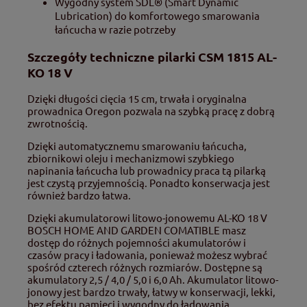
Wygodny system SDL® (Smart Dynamic
Lubrication) do komfortowego smarowania
łańcucha w razie potrzeby
Szczegóły techniczne pilarki CSM 1815 AL-
KO 18 V
Dzięki długości cięcia 15 cm, trwała i oryginalna
prowadnica Oregon pozwala na szybką pracę z dobrą
zwrotnością.
Dzięki automatycznemu smarowaniu łańcucha,
zbiornikowi oleju i mechanizmowi szybkiego
napinania łańcucha lub prowadnicy praca tą pilarką
jest czystą przyjemnością. Ponadto konserwacja jest
również bardzo łatwa.
Dzięki akumulatorowi litowo-jonowemu AL-KO 18 V
BOSCH HOME AND GARDEN COMATIBLE masz
dostęp do różnych pojemności akumulatorów i
czasów pracy i ładowania, ponieważ możesz wybrać
spośród czterech różnych rozmiarów. Dostępne są
akumulatory 2,5 / 4,0 / 5,0 i 6,0 Ah. Akumulator litowo-
jonowy jest bardzo trwały, łatwy w konserwacji, lekki,
bez efektu pamięci i wygodny do ładowania.