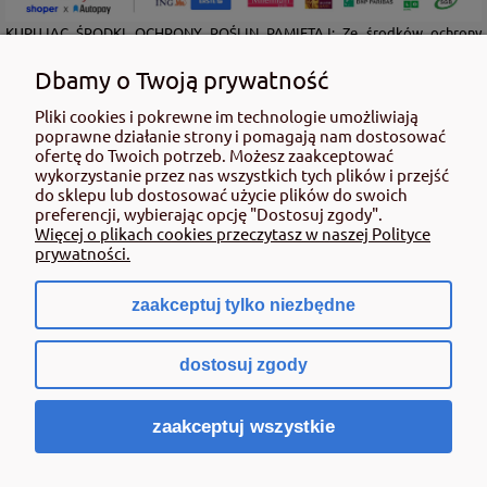
KUPUJĄC ŚRODKI OCHRONY ROŚLIN PAMIĘTAJ: Ze środków ochrony
roślin należy korzystać z zachowaniem bezpieczeństwa. Przed każdym
użyciem przeczytaj informacje zamieszczone w etykiecie i informacje
Dbamy o Twoją prywatność
dotyczące produktu. Zwróć uwagę na zwroty wskazujące rodzaj zagrożenia
oraz przestrzegaj środków bezpieczeństwa zamieszczonych w etykiecie.
Pliki cookies i pokrewne im technologie umożliwiają
poprawne działanie strony i pomagają nam dostosować
Środki ochrony roślin do użytku profesjonalnego mogą być nabyte tylko i
ofertę do Twoich potrzeb. Możesz zaakceptować
wyłącznie przez osoby pełnoletnie oraz posiadające kwalifikacje
wykorzystanie przez nas wszystkich tych plików i przejść
wymagane od osób nabywających środki ochrony roślin określone w
do sklepu lub dostosować użycie plików do swoich
ustawie (art. 28 Ustawy z dn. 8 marca 2013 r. o Środkach Ochrony Roślin Dz.
preferencji, wybierając opcję "Dostosuj zgody".
Ustw 2020 poz.2097 z pózn. zm.) Niespełnienie powyższych warunków jest
Więcej o plikach cookies przeczytasz w naszej Polityce
złamaniem regulaminu sklepu.
prywatności.
zaakceptuj tylko niezbędne
pokaż pełną wersję strony
dostosuj zgody
Sklep internetowy Shoper.pl
zaakceptuj wszystkie