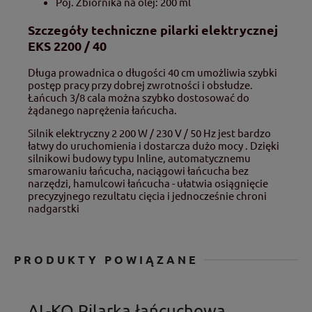
Poj. Zbiornika na olej: 200 ml
Szczegóły techniczne pilarki elektrycznej
EKS 2200 / 40
Długa prowadnica o długości 40 cm umożliwia szybki
postęp pracy przy dobrej zwrotności i obsłudze.
Łańcuch 3/8 cala można szybko dostosować do
żądanego naprężenia łańcucha.
Silnik elektryczny 2 200 W / 230 V / 50 Hz jest bardzo
łatwy do uruchomienia i dostarcza dużo mocy . Dzięki
silnikowi budowy typu Inline, automatycznemu
smarowaniu łańcucha, naciągowi łańcucha bez
narzędzi, hamulcowi łańcucha - ułatwia osiągnięcie
precyzyjnego rezultatu cięcia i jednocześnie chroni
nadgarstki
PRODUKTY POWIĄZANE
AL-KO Pilarka łańcuchowa