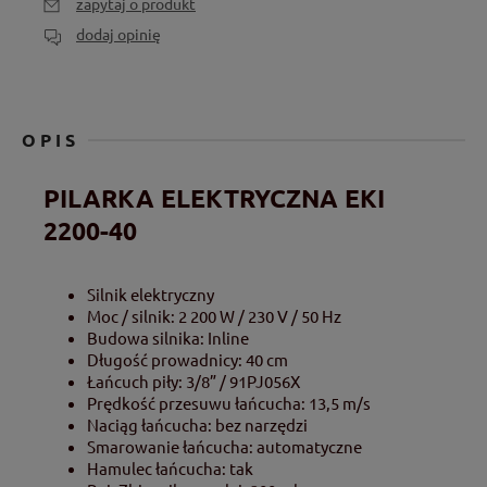
zapytaj o produkt
dodaj opinię
OPIS
PILARKA ELEKTRYCZNA EKI
2200-40
Silnik elektryczny
Moc / silnik: 2 200 W / 230 V / 50 Hz
Budowa silnika: Inline
Długość prowadnicy: 40 cm
Łańcuch piły: 3/8” / 91PJ056X
Prędkość przesuwu łańcucha: 13,5 m/s
Naciąg łańcucha: bez narzędzi
Smarowanie łańcucha: automatyczne
Hamulec łańcucha: tak