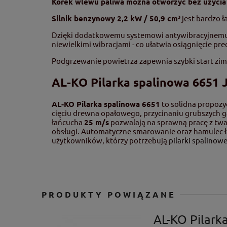
Korek wlewu paliwa można otworzyć bez użycia
Silnik benzynowy 2,2 kW / 50,9 cm³
jest bardzo ł
Dzięki dodatkowemu systemowi antywibracyjnemu i
niewielkimi wibracjami - co ułatwia osiągnięcie pre
Podgrzewanie powietrza zapewnia szybki start zim
AL-KO Pilarka spalinowa 6651
AL-KO Pilarka spalinowa 6651
to solidna propozy
cięciu drewna opałowego, przycinaniu grubszych gał
łańcucha
25 m/s
pozwalają na sprawną pracę z twar
obsługi. Automatyczne smarowanie oraz hamulec ł
użytkowników, którzy potrzebują
pilarki spalinowe
PRODUKTY POWIĄZANE
AL-KO Pilark