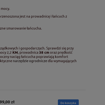
o mocy.
enoszona jest na prowadnicę i łańcuch z
czne smarowanie łańcucha.
rządkowych i gospodarczych. Sprawdzi się przy
mocy 2,2
KM
, prowadnica
38 cm
oraz prędkość
 boczny naciąg łańcucha poprawiają komfort
aktyczne
narzędzie ogrodnicze
dla wymagających
99,00 zł
Do koszyka