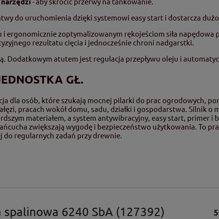
 narzędzi
- aby skrócić przerwy na tankowanie.
atwy do uruchomienia dzięki systemowi easy start i dostarcza duż
 ergonomicznie zoptymalizowanym rękojeściom siła napędowa prz
cyzyjnego rezultatu cięcia i jednocześnie chroni nadgarstki.
ą. Dodatkowym atutem jest regulacja przepływu oleju i automaty
 JEDNOSTKA GŁ.
cja dla osób, które szukają mocnej pilarki do prac ogrodowych, po
ęzi, pracach wokół domu, sadu, działki i gospodarstwa. Silnik o 
dszym materiałem, a system antywibracyjny, easy start, primer i
ańcucha zwiększają wygodę i bezpieczeństwo użytkowania. To pr
j
do regularnych zadań przy drewnie.
a spalinowa 6240 SbA (127392)
5