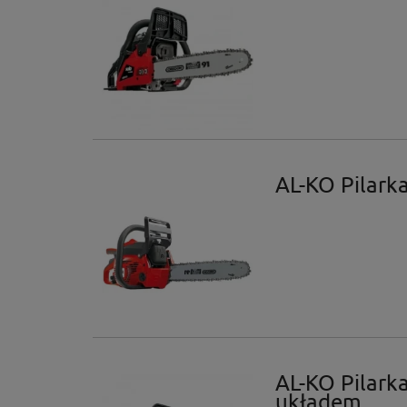
AL-KO Pilark
AL-KO Pilark
układem