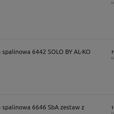
C
a spalinowa 6442 SOLO BY AL-KO
7
C
a spalinowa 6646 SbA zestaw z
1
C