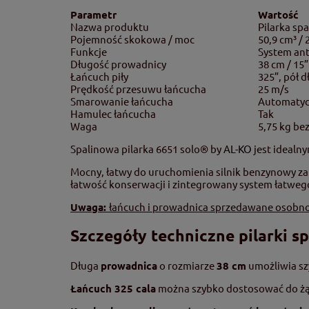
Parametr
Wartość
Nazwa produktu
Pilarka sp
Pojemność skokowa / moc
50,9 cm³ / 
Funkcje
System ant
Długość prowadnicy
38 cm / 15”
Łańcuch piły
325”, pół d
Prędkość przesuwu łańcucha
25 m/s
Smarowanie łańcucha
Automaty
Hamulec łańcucha
Tak
Waga
5,75 kg be
Spalinowa pilarka 6651 solo® by
AL-KO
jest idealn
Mocny, łatwy do uruchomienia silnik benzynowy z
łatwość konserwacji i zintegrowany system łatwego 
Uwaga:
łańcuch i prowadnica sprzedawane osobn
Szczegóły techniczne pilarki s
Długa
prowadnica
o rozmiarze
38 cm
umożliwia szy
Łańcuch 325 cala
można szybko dostosować do żą