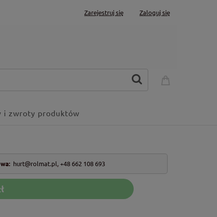
Zarejestruj się
Zaloguj się
 i zwroty produktów
owa:
hurt@rolmat.pl
,
+48 662 108 693
ł