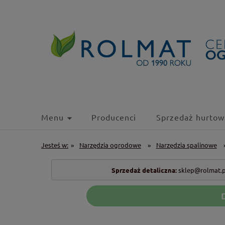
Menu
Producenci
Sprzedaż hurtow
Jesteś w:
»
Narzędzia ogrodowe
»
Narzędzia spalinowe
Sprzedaż detaliczna:
sklep@rolmat.p