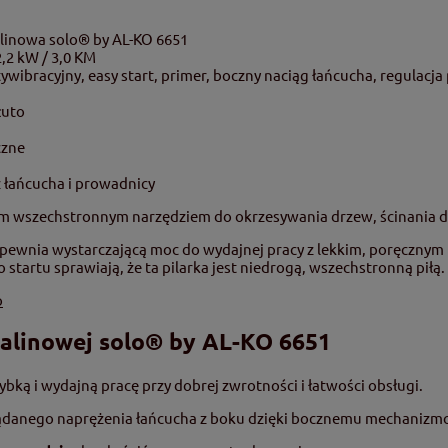
alinowa solo® by AL-KO 6651
2,2 kW / 3,0 KM
ywibracyjny, easy start, primer, boczny naciąg łańcucha, regulacja
łuto
czne
z łańcucha i prowadnicy
ym wszechstronnym narzędziem do okrzesywania drzew, ścinania d
apewnia wystarczającą moc do wydajnej pracy z lekkim, poręczny
startu sprawiają, że ta pilarka jest niedrogą, wszechstronną piłą.
o
palinowej solo® by AL-KO 6651
bką i wydajną pracę przy dobrej zwrotności i łatwości obsługi.
danego naprężenia łańcucha z boku dzięki bocznemu mechanizmo