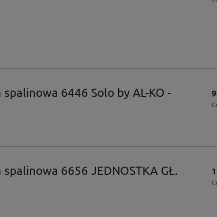
a spalinowa 6446 Solo by AL-KO -
9
C
ka spalinowa 6656 JEDNOSTKA GŁ.
1
C