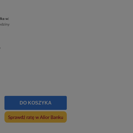
łka w:
odziny
y
DO KOSZYKA