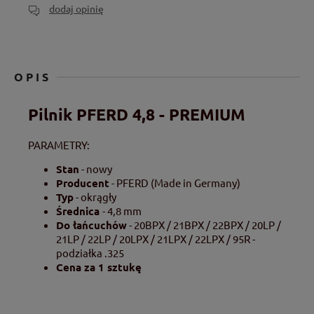
dodaj opinię
OPIS
Pilnik PFERD 4,8 - PREMIUM
PARAMETRY:
Stan
- nowy
Producent
- PFERD (Made in Germany)
Typ
- okrągły
Średnica
- 4,8 mm
Do łańcuchów
- 20BPX / 21BPX / 22BPX / 20LP /
21LP / 22LP / 20LPX / 21LPX / 22LPX / 95R -
podziałka .325
Cena za 1 sztukę