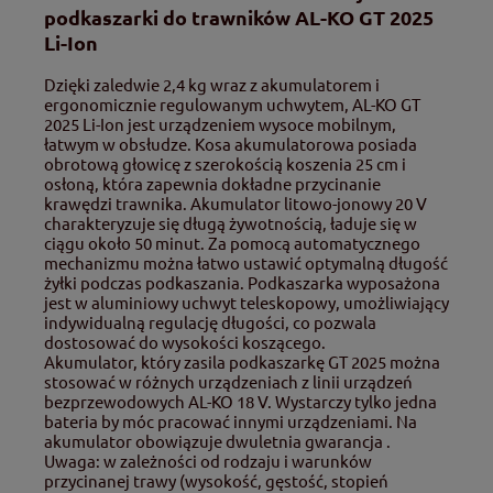
podkaszarki do trawników AL-KO GT 2025
Li-Ion
Dzięki zaledwie 2,4 kg wraz z akumulatorem i
ergonomicznie regulowanym uchwytem, AL-KO GT
2025 Li-Ion jest urządzeniem wysoce mobilnym,
łatwym w obsłudze. Kosa akumulatorowa posiada
obrotową głowicę z szerokością koszenia 25 cm i
osłoną, która zapewnia dokładne przycinanie
krawędzi trawnika. Akumulator litowo-jonowy 20 V
charakteryzuje się długą żywotnością, ładuje się w
ciągu około 50 minut. Za pomocą automatycznego
mechanizmu można łatwo ustawić optymalną długość
żyłki podczas podkaszania. Podkaszarka wyposażona
jest w aluminiowy uchwyt teleskopowy, umożliwiający
indywidualną regulację długości, co pozwala
dostosować do wysokości koszącego.
Akumulator, który zasila podkaszarkę GT 2025 można
stosować w różnych urządzeniach z linii urządzeń
bezprzewodowych AL-KO 18 V. Wystarczy tylko jedna
bateria by móc pracować innymi urządzeniami. Na
akumulator obowiązuje dwuletnia gwarancja .
Uwaga: w zależności od rodzaju i warunków
przycinanej trawy (wysokość, gęstość, stopień