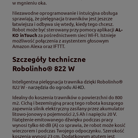
w mgnieniu oka.
Niezawodne oprogramowanie i intuicyjna obsługa
sprawiają, że pielęgnacja trawników jest jeszcze
łatwiejsza i odbywa się wtedy, kiedy tego chcesz.
Robot może być sterowany przy pomocy aplikacji
AL-
KO inTouch
za pośrednictwem sieci Wi-FI. Istnieje
możliwość połączenia z asystentem głosowym
Amazon Alexa oraz IFTTT.
Szczegóły techniczne
Robolinho® 822 W
Inteligentna pielęgnacja trawnika dzięki Robolinho®
822 W -
narzędzia do ogrodu Al-KO
.
Idealny do koszenia trawników o powierzchni do 800
m2. Cichą i bezemisyjną pracę tego robota koszącego
zapewnia silnik elektryczny zasilany przez akumulator
litowo-jonowy o pojemności 2,5 Ah i napięciu 20 V.
Natężenie emitowanego dźwięku podczas pracy
wynosi tylko 60 dB (A) co sprawia, że robot może kosić
wieczorem i podczas Twojego odpoczynku. Szerokość
koszenia wynosi 23 cm. Dodatkowym atutem jest