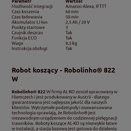
Parametr
Wartość
Możliwość integracji
Amazon Alexa, IFTTT
Czas koszenia
60 min
Czas ładowania
50 min
Akumulator Li-Ion
2,5 Ah / 20 V
Punkty startowe
3
Czujnik deszczu
Tak
Funkcja ECO
Tak
Waga
8,5 kg
Instrukcja obsługi
Tak
Robot koszący - Robolinho® 822
W
Robolinho® 822
W firmy
AL-KO
został opracowany w
Niemczech i jest produkowany w Austrii - dlatego
gwarantowana jest najlepsza jakość dla naszych
klientów. Wytrzymałe podzespoły i zaawansowana
technologia sprawiają, że Robolinho® jest
niezawodnym urządzeniem do codziennej pielęgnacji
trawników.
Roboty koszące
AL-KO są niezwykle łatwe
w instalacji, a stacja bazowa jest gotowa do działania