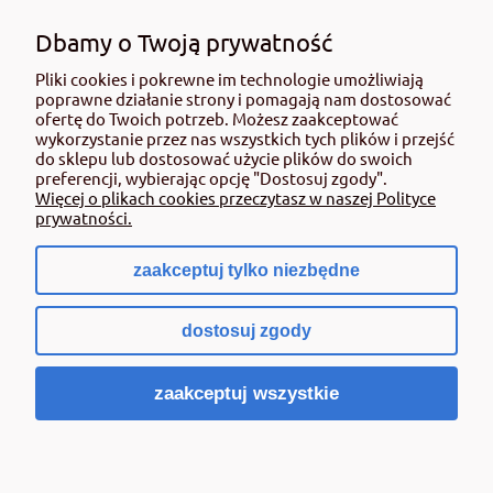
roślin należy korzystać z zachowaniem bezpieczeństwa. Przed każdym
użyciem przeczytaj informacje zamieszczone w etykiecie i informacje
Dbamy o Twoją prywatność
dotyczące produktu. Zwróć uwagę na zwroty wskazujące rodzaj zagrożenia
Pliki cookies i pokrewne im technologie umożliwiają
oraz przestrzegaj środków bezpieczeństwa zamieszczonych w etykiecie.
poprawne działanie strony i pomagają nam dostosować
Środki ochrony roślin do użytku profesjonalnego mogą być nabyte tylko i
ofertę do Twoich potrzeb. Możesz zaakceptować
wyłącznie przez osoby pełnoletnie oraz posiadające kwalifikacje
wykorzystanie przez nas wszystkich tych plików i przejść
wymagane od osób nabywających środki ochrony roślin określone w
do sklepu lub dostosować użycie plików do swoich
ustawie (art. 28 Ustawy z dn. 8 marca 2013 r. o Środkach Ochrony Roślin Dz.
preferencji, wybierając opcję "Dostosuj zgody".
Ustw 2020 poz.2097 z pózn. zm.) Niespełnienie powyższych warunków jest
Więcej o plikach cookies przeczytasz w naszej Polityce
złamaniem regulaminu sklepu.
prywatności.
zaakceptuj tylko niezbędne
pokaż pełną wersję strony
dostosuj zgody
Sklep internetowy Shoper.pl
zaakceptuj wszystkie