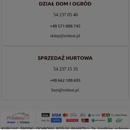
DZIAŁ DOM I OGRÓD
54 237 05 46
+48 571 808 745
sklep@rolmat.pl
SPRZEDAŻ HURTOWA
54 237 15 35
+48 662 108 693
hurt@rolmat.pl
KUPUJĄC ŚRODKI OCHRONY ROŚLIN PAMIĘTAJ: Ze środków ochrony