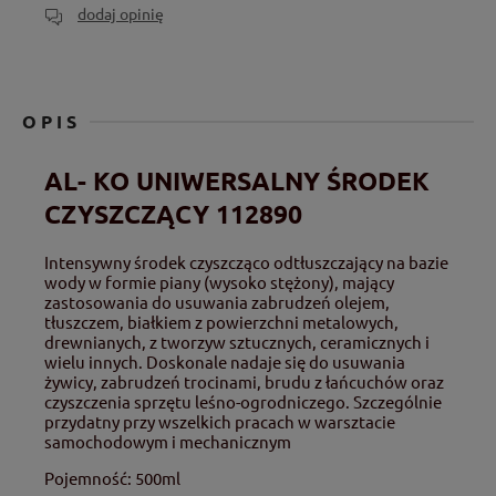
dodaj opinię
OPIS
AL- KO UNIWERSALNY ŚRODEK
CZYSZCZĄCY 112890
Intensywny środek czyszcząco odtłuszczający na bazie
wody w formie piany (wysoko stężony), mający
zastosowania do usuwania zabrudzeń olejem,
tłuszczem, białkiem z powierzchni metalowych,
drewnianych, z tworzyw sztucznych, ceramicznych i
wielu innych. Doskonale nadaje się do usuwania
żywicy, zabrudzeń trocinami, brudu z łańcuchów oraz
czyszczenia sprzętu leśno-ogrodniczego. Szczególnie
przydatny przy wszelkich pracach w warsztacie
samochodowym i mechanicznym
Pojemność: 500ml