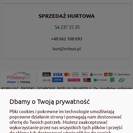
SPRZEDAŻ HURTOWA
54 237 15 35
+48 662 108 693
hurt@rolmat.pl
KUPUJĄC ŚRODKI OCHRONY ROŚLIN PAMIĘTAJ: Ze środków ochrony
roślin należy korzystać z zachowaniem bezpieczeństwa. Przed każdym
użyciem przeczytaj informacje zamieszczone w etykiecie i informacje
Dbamy o Twoją prywatność
dotyczące produktu. Zwróć uwagę na zwroty wskazujące rodzaj zagrożenia
oraz przestrzegaj środków bezpieczeństwa zamieszczonych w etykiecie.
Pliki cookies i pokrewne im technologie umożliwiają
poprawne działanie strony i pomagają nam dostosować
Środki ochrony roślin do użytku profesjonalnego mogą być nabyte tylko i
ofertę do Twoich potrzeb. Możesz zaakceptować
wyłącznie przez osoby pełnoletnie oraz posiadające kwalifikacje
wykorzystanie przez nas wszystkich tych plików i przejść
wymagane od osób nabywających środki ochrony roślin określone w
do sklepu lub dostosować użycie plików do swoich