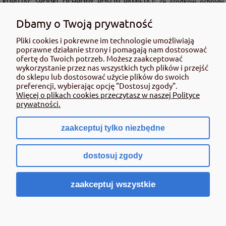
KUPUJĄC ŚRODKI OCHRONY ROŚLIN PAMIĘTAJ: Ze środków ochrony
roślin należy korzystać z zachowaniem bezpieczeństwa. Przed każdym
użyciem przeczytaj informacje zamieszczone w etykiecie i informacje
Dbamy o Twoją prywatność
dotyczące produktu. Zwróć uwagę na zwroty wskazujące rodzaj zagrożenia
oraz przestrzegaj środków bezpieczeństwa zamieszczonych w etykiecie.
Pliki cookies i pokrewne im technologie umożliwiają
poprawne działanie strony i pomagają nam dostosować
Środki ochrony roślin do użytku profesjonalnego mogą być nabyte tylko i
ofertę do Twoich potrzeb. Możesz zaakceptować
wyłącznie przez osoby pełnoletnie oraz posiadające kwalifikacje
wykorzystanie przez nas wszystkich tych plików i przejść
wymagane od osób nabywających środki ochrony roślin określone w
do sklepu lub dostosować użycie plików do swoich
ustawie (art. 28 Ustawy z dn. 8 marca 2013 r. o Środkach Ochrony Roślin Dz.
preferencji, wybierając opcję "Dostosuj zgody".
Ustw 2020 poz.2097 z pózn. zm.) Niespełnienie powyższych warunków jest
Więcej o plikach cookies przeczytasz w naszej Polityce
złamaniem regulaminu sklepu.
prywatności.
zaakceptuj tylko niezbędne
pokaż pełną wersję strony
dostosuj zgody
Sklep internetowy Shoper.pl
zaakceptuj wszystkie