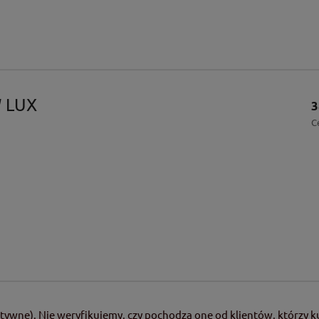
W LUX
3
C
tywne). Nie weryfikujemy, czy pochodzą one od klientów, którzy ku