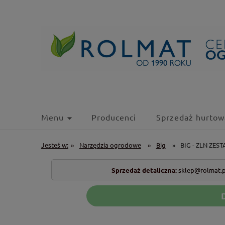
Menu
Producenci
Sprzedaż hurtow
Jesteś w:
»
Narzędzia ogrodowe
»
Big
»
BIG - ZLN ZES
Sprzedaż detaliczna:
sklep@rolmat.p