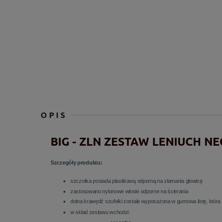
OPIS
BIG - ZLN ZESTAW LENIUCH N
Szczegóły produktu:
szczotka posiada plastikową odporną na złamania głowicę
zastosowano nylonowe włosie odporne na ścierania
dolna krawędź szufelki została wyposażona w gumowa listę, która u
w skład zestawu wchodzi: