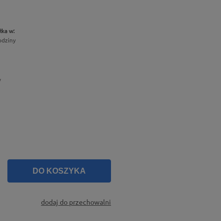
łka w:
odziny
y
DO KOSZYKA
dodaj do przechowalni