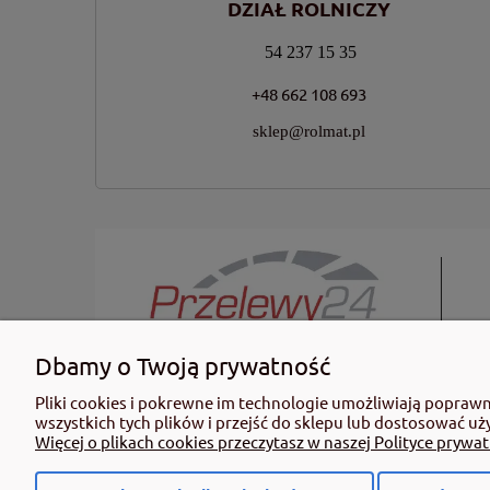
DZIAŁ ROLNICZY
54 237 15 35
+48 662 108 693
sklep@rolmat.pl
Dbamy o Twoją prywatność
KUPUJĄC ŚRODKI OCHRONY ROŚLIN PAMIĘTAJ: Ze środków ochro
Pliki cookies i pokrewne im technologie umożliwiają popraw
informacje dotyczące produktu. Zwróć uwagę na zwroty wsk
wszystkich tych plików i przejść do sklepu lub dostosować uż
profesjonalnego mogą być nabyte tylko i wyłącznie przez oso
Więcej o plikach cookies przeczytasz w naszej Polityce prywat
dn. 8 marca 2013 r. o Środkach Ochrony Roślin Dz. Ustw 2020