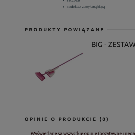
szczotka
szufelka z zamykaną klapą
PRODUKTY POWIĄZANE
BIG - ZESTA
OPINIE O PRODUKCIE (0)
Wyświetlane są wszystkie opinie (pozytywne i nega