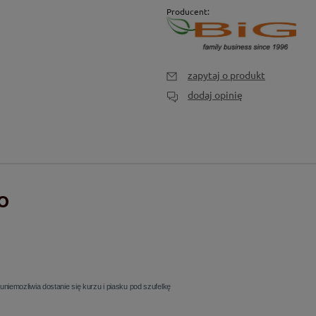
Producent:
zapytaj o produkt
dodaj opinię
EO
niemozliwia dostanie się kurzu i piasku pod szufelkę