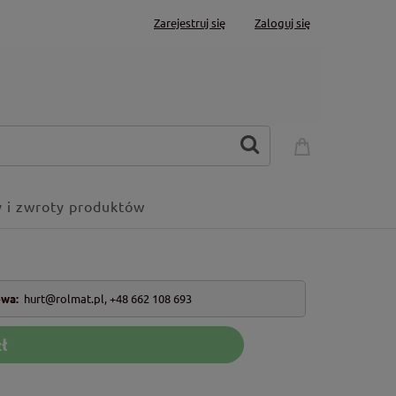
Zarejestruj się
Zaloguj się
 i zwroty produktów
owa:
hurt@rolmat.pl
,
+48 662 108 693
ł