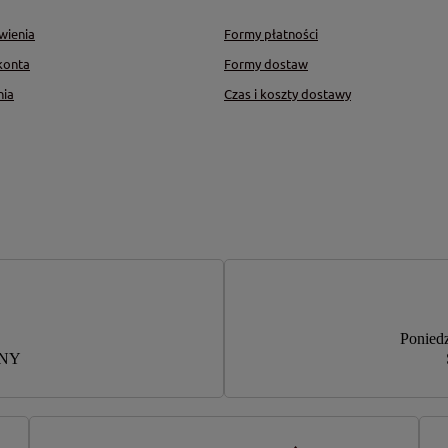
wienia
Formy płatności
konta
Formy dostaw
nia
Czas i koszty dostawy
Poniedz
RNY