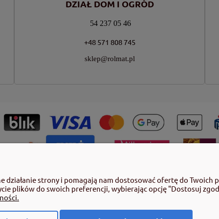
DZIAŁ DOM I OGRÓD
54 237 05 46
+48 571 808 745
sklep@rolmat.pl
ny roślin należy korzystać z zachowaniem bezpieczeństwa. Przed każdym
ne działanie strony i pomagają nam dostosować ofertę do Twoich 
azujące rodzaj zagrożenia oraz przestrzegaj środków bezpieczeństwa za
ycie plików do swoich preferencji, wybierając opcję "Dostosuj zgod
by pełnoletnie oraz posiadające kwalifikacje wymagane od osób nabywających
ności.
 poz.2097 z pózn. zm.) Niespełnienie powyższych warunków jest złamaniem re