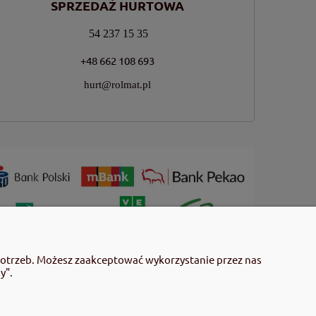
SPRZEDAŻ HURTOWA
54 237 15 35
+48 662 108 693
hurt@rolmat.pl
 użyciem przeczytaj informacje zamieszczone w etykiecie i
potrzeb. Możesz zaakceptować wykorzystanie przez nas
mieszczonych w etykiecie. Środki ochrony roślin do użytku
y".
 środki ochrony roślin określone w ustawie (art. 28 Ustawy z
gulaminu sklepu.