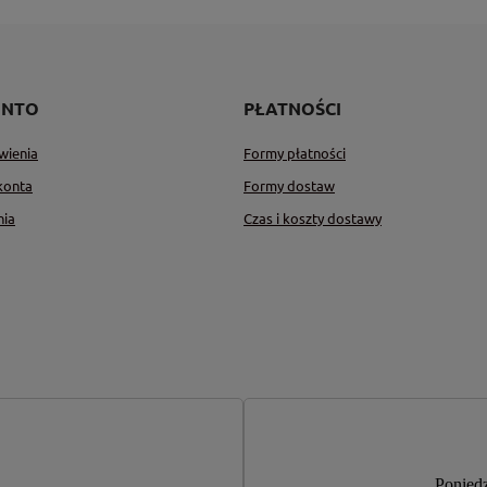
ONTO
PŁATNOŚCI
wienia
Formy płatności
konta
Formy dostaw
nia
Czas i koszty dostawy
Poniedz