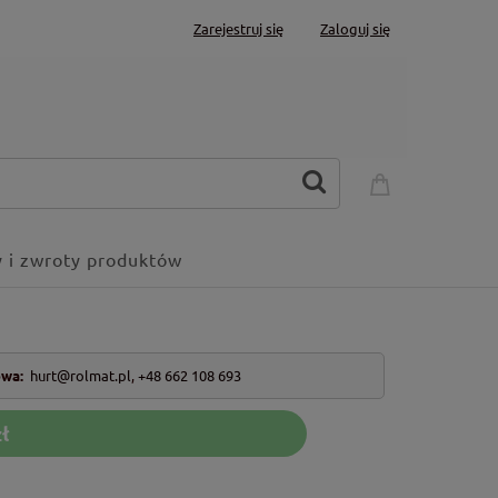
Zarejestruj się
Zaloguj się
 i zwroty produktów
owa:
hurt@rolmat.pl
,
+48 662 108 693
ł