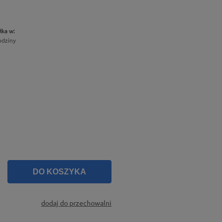
łka w:
odziny
DO KOSZYKA
dodaj do przechowalni