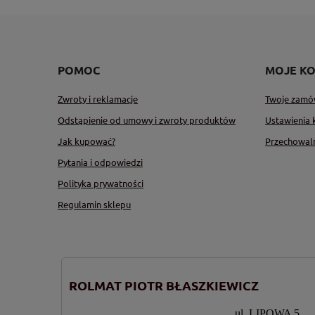
POMOC
MOJE K
Zwroty i reklamacje
Twoje zamó
Odstąpienie od umowy i zwroty produktów
Ustawienia 
Jak kupować?
Przechowal
Pytania i odpowiedzi
Polityka prywatności
Regulamin sklepu
ROLMAT PIOTR BŁASZKIEWICZ
ul. LIPOWA 5