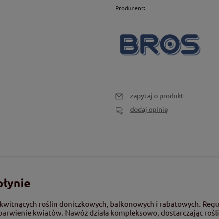
Producent:
zapytaj o produkt
dodaj opinię
płynie
witnących roślin doniczkowych, balkonowych i rabatowych. Regu
wybarwienie kwiatów. Nawóz działa kompleksowo, dostarczając roś