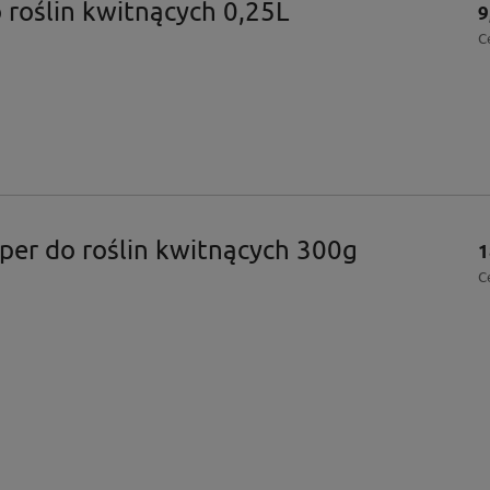
roślin kwitnących 0,25L
9
C
er do roślin kwitnących 300g
1
C