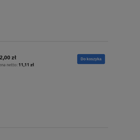
2,00 zł
Do koszyka
11,11 zł
ena netto: