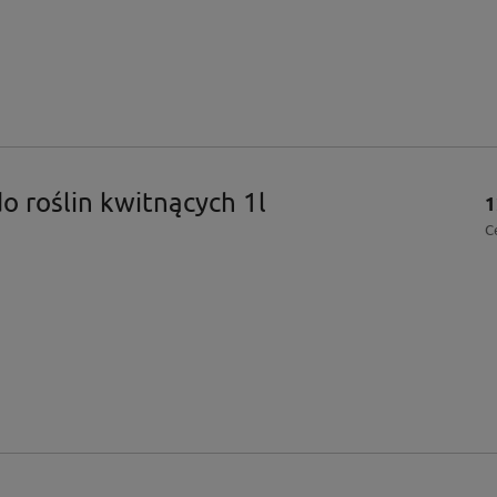
 roślin kwitnących 1l
1
C