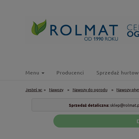
Menu
Producenci
Sprzedaż hurtow
Jesteś w:
»
Nawozy
»
Nawozy do ogrodu
»
Nawozy pły
Sprzedaż detaliczna:
sklep@rolmat.p