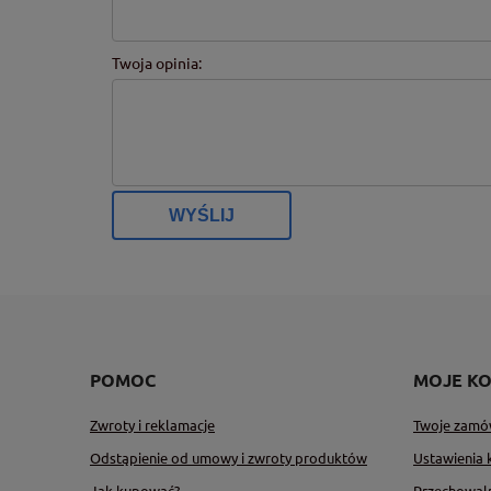
Twoja opinia:
WYŚLIJ
POMOC
MOJE K
Zwroty i reklamacje
Twoje zamó
Odstąpienie od umowy i zwroty produktów
Ustawienia 
Jak kupować?
Przechowal