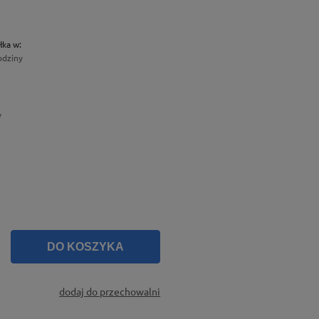
łka w:
odziny
y
DO KOSZYKA
dodaj do przechowalni