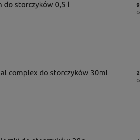
 do storczyków 0,5 l
9
C
al complex do storczyków 30ml
2
C