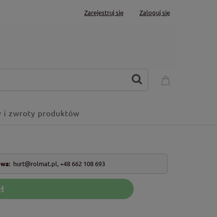
Zarejestruj się
Zaloguj się
 i zwroty produktów
owa:
hurt@rolmat.pl
,
+48 662 108 693
ł