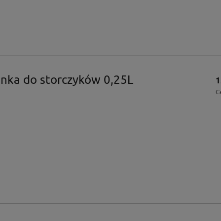
nka do storczyków 0,25L
1
C