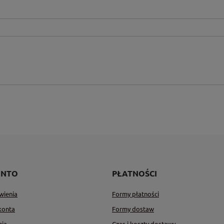
ONTO
PŁATNOŚCI
wienia
Formy płatności
konta
Formy dostaw
nia
Czas i koszty dostawy