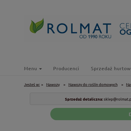
Menu
Producenci
Sprzedaż hurtow
Jesteś w:
»
Nawozy
»
Nawozy do roślin domowych
»
Na
Sprzedaż detaliczna:
sklep@rolmat.p