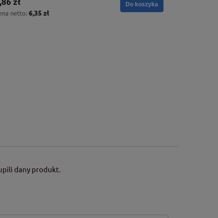
,86 zł
Do koszyka
6,35 zł
ena netto:
pili dany produkt.