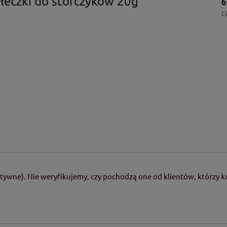
eczki do storczyków 20g
6
C
tywne). Nie weryfikujemy, czy pochodzą one od klientów, którzy ku