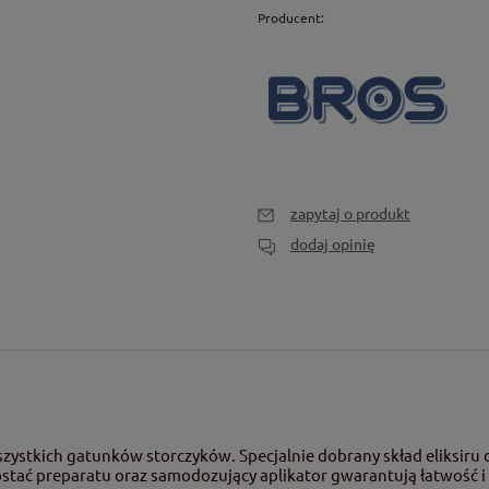
Producent:
zapytaj o produkt
dodaj opinię
zystkich gatunków storczyków. Specjalnie dobrany skład eliksiru d
ostać preparatu oraz samodozujący aplikator gwarantują łatwość i