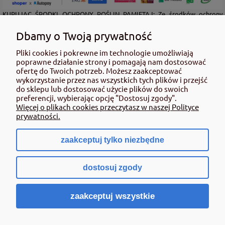
KUPUJĄC ŚRODKI OCHRONY ROŚLIN PAMIĘTAJ: Ze środków ochrony
roślin należy korzystać z zachowaniem bezpieczeństwa. Przed każdym
użyciem przeczytaj informacje zamieszczone w etykiecie i informacje
Dbamy o Twoją prywatność
dotyczące produktu. Zwróć uwagę na zwroty wskazujące rodzaj zagrożenia
Pliki cookies i pokrewne im technologie umożliwiają
oraz przestrzegaj środków bezpieczeństwa zamieszczonych w etykiecie.
poprawne działanie strony i pomagają nam dostosować
Środki ochrony roślin do użytku profesjonalnego mogą być nabyte tylko i
ofertę do Twoich potrzeb. Możesz zaakceptować
wyłącznie przez osoby pełnoletnie oraz posiadające kwalifikacje
wykorzystanie przez nas wszystkich tych plików i przejść
wymagane od osób nabywających środki ochrony roślin określone w
do sklepu lub dostosować użycie plików do swoich
ustawie (art. 28 Ustawy z dn. 8 marca 2013 r. o Środkach Ochrony Roślin Dz.
preferencji, wybierając opcję "Dostosuj zgody".
Ustw 2020 poz.2097 z pózn. zm.) Niespełnienie powyższych warunków jest
Więcej o plikach cookies przeczytasz w naszej Polityce
złamaniem regulaminu sklepu.
prywatności.
zaakceptuj tylko niezbędne
pokaż pełną wersję strony
dostosuj zgody
Sklep internetowy Shoper.pl
zaakceptuj wszystkie