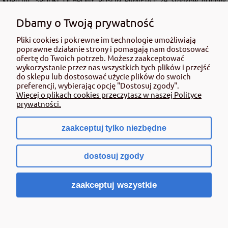
KUPUJĄC ŚRODKI OCHRONY ROŚLIN PAMIĘTAJ: Ze środków ochrony
roślin należy korzystać z zachowaniem bezpieczeństwa. Przed każdym
użyciem przeczytaj informacje zamieszczone w etykiecie i informacje
Dbamy o Twoją prywatność
dotyczące produktu. Zwróć uwagę na zwroty wskazujące rodzaj zagrożenia
Pliki cookies i pokrewne im technologie umożliwiają
oraz przestrzegaj środków bezpieczeństwa zamieszczonych w etykiecie.
poprawne działanie strony i pomagają nam dostosować
Środki ochrony roślin do użytku profesjonalnego mogą być nabyte tylko i
ofertę do Twoich potrzeb. Możesz zaakceptować
wyłącznie przez osoby pełnoletnie oraz posiadające kwalifikacje
wykorzystanie przez nas wszystkich tych plików i przejść
wymagane od osób nabywających środki ochrony roślin określone w
do sklepu lub dostosować użycie plików do swoich
ustawie (art. 28 Ustawy z dn. 8 marca 2013 r. o Środkach Ochrony Roślin Dz.
preferencji, wybierając opcję "Dostosuj zgody".
Ustw 2020 poz.2097 z pózn. zm.) Niespełnienie powyższych warunków jest
Więcej o plikach cookies przeczytasz w naszej Polityce
złamaniem regulaminu sklepu.
prywatności.
zaakceptuj tylko niezbędne
pokaż pełną wersję strony
dostosuj zgody
Sklep internetowy Shoper.pl
zaakceptuj wszystkie