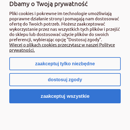
użyciem przeczytaj informacje zamieszczone w etykiecie i informacje
Dbamy o Twoją prywatność
dotyczące produktu. Zwróć uwagę na zwroty wskazujące rodzaj zagrożenia
oraz przestrzegaj środków bezpieczeństwa zamieszczonych w etykiecie.
Pliki cookies i pokrewne im technologie umożliwiają
poprawne działanie strony i pomagają nam dostosować
Środki ochrony roślin do użytku profesjonalnego mogą być nabyte tylko i
ofertę do Twoich potrzeb. Możesz zaakceptować
wyłącznie przez osoby pełnoletnie oraz posiadające kwalifikacje
wykorzystanie przez nas wszystkich tych plików i przejść
wymagane od osób nabywających środki ochrony roślin określone w
do sklepu lub dostosować użycie plików do swoich
ustawie (art. 28 Ustawy z dn. 8 marca 2013 r. o Środkach Ochrony Roślin Dz.
preferencji, wybierając opcję "Dostosuj zgody".
Ustw 2020 poz.2097 z pózn. zm.) Niespełnienie powyższych warunków jest
Więcej o plikach cookies przeczytasz w naszej Polityce
złamaniem regulaminu sklepu.
prywatności.
zaakceptuj tylko niezbędne
pokaż pełną wersję strony
dostosuj zgody
Sklep internetowy Shoper.pl
zaakceptuj wszystkie