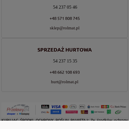
54 237 05 46
+48 571 808 745
sklep@rolmat.pl
SPRZEDAŻ HURTOWA
54 237 15 35
+48 662 108 693
hurt@rolmat.pl
KUPUJĄC ŚRODKI OCHRONY ROŚLIN PAMIĘTAJ: Ze środków ochrony
roślin należy korzystać z zachowaniem bezpieczeństwa. Przed każdym