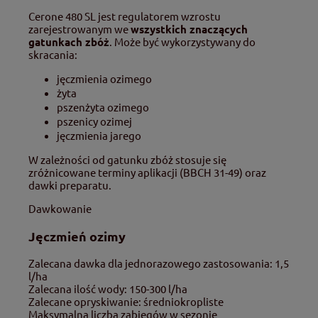
Cerone 480 SL jest regulatorem wzrostu
zarejestrowanym we
wszystkich znaczących
gatunkach zbóż
. Może być wykorzystywany do
skracania:
jęczmienia ozimego
żyta
pszenżyta ozimego
pszenicy ozimej
jęczmienia jarego
W zależności od gatunku zbóż stosuje się
zróżnicowane terminy aplikacji (BBCH 31-49) oraz
dawki preparatu.
Dawkowanie
Jęczmień ozimy
Zalecana dawka dla jednorazowego zastosowania: 1,5
l/ha
Zalecana ilość wody: 150-300 l/ha
Zalecane opryskiwanie: średniokropliste
Maksymalna liczba zabiegów w sezonie