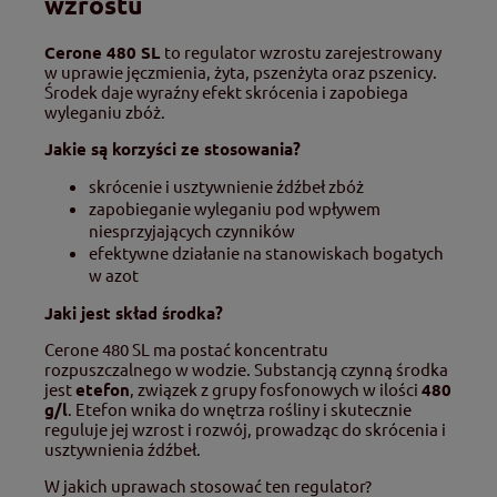
wzrostu
Cerone 480 SL
to regulator wzrostu zarejestrowany
w uprawie jęczmienia, żyta, pszenżyta oraz pszenicy.
Środek daje wyraźny efekt skrócenia i zapobiega
wyleganiu zbóż.
Jakie są korzyści ze stosowania?
skrócenie i usztywnienie źdźbeł zbóż
zapobieganie wyleganiu pod wpływem
niesprzyjających czynników
efektywne działanie na stanowiskach bogatych
w azot
Jaki jest skład środka?
Cerone 480 SL ma postać koncentratu
rozpuszczalnego w wodzie. Substancją czynną środka
jest
etefon
, związek z grupy fosfonowych w ilości
480
g/l
. Etefon wnika do wnętrza rośliny i skutecznie
reguluje jej wzrost i rozwój, prowadząc do skrócenia i
usztywnienia źdźbeł.
W jakich uprawach stosować ten regulator?