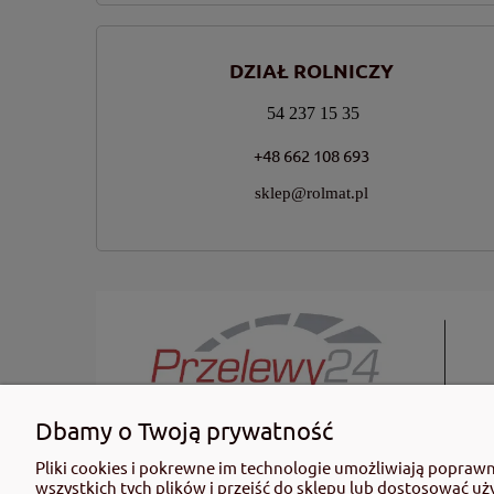
DZIAŁ ROLNICZY
54 237 15 35
+48 662 108 693
sklep@rolmat.pl
Dbamy o Twoją prywatność
KUPUJĄC ŚRODKI OCHRONY ROŚLIN PAMIĘTAJ: Ze środków ochro
Pliki cookies i pokrewne im technologie umożliwiają popraw
informacje dotyczące produktu. Zwróć uwagę na zwroty wsk
wszystkich tych plików i przejść do sklepu lub dostosować uż