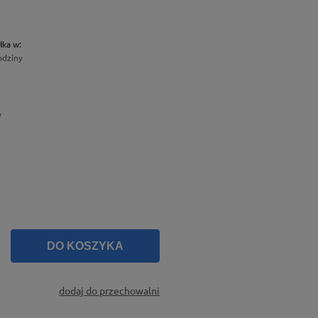
łka w:
odziny
y
DO KOSZYKA
dodaj do przechowalni