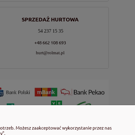
SPRZEDAŻ HURTOWA
54 237 15 35
+48 662 108 693
hurt@rolmat.pl
 użyciem przeczytaj informacje zamieszczone w etykiecie i
potrzeb. Możesz zaakceptować wykorzystanie przez nas
mieszczonych w etykiecie. Środki ochrony roślin do użytku
y".