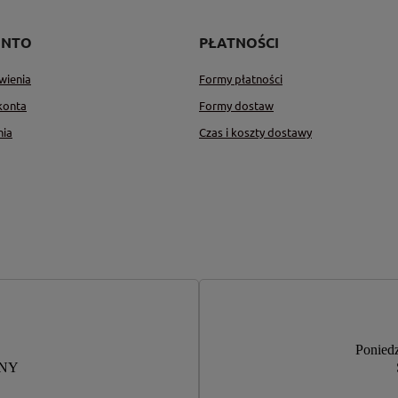
ONTO
PŁATNOŚCI
wienia
Formy płatności
konta
Formy dostaw
nia
Czas i koszty dostawy
Poniedz
RNY