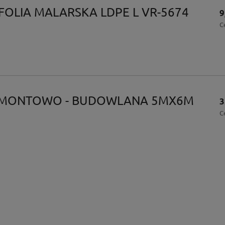
FOLIA MALARSKA LDPE L VR-5674
9
C
EMONTOWO - BUDOWLANA 5MX6M
3
C