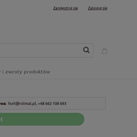
Zarejestruj się
Zaloguj się
 i zwroty produktów
owa:
hurt@rolmat.pl
,
+48 662 108 693
ł