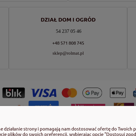
DZIAŁ DOM I OGRÓD
54 237 05 46
+48 571 808 745
sklep@rolmat.pl
ny roślin należy korzystać z zachowaniem bezpieczeństwa. Przed każdym
ne działanie strony i pomagają nam dostosować ofertę do Twoich 
azujące rodzaj zagrożenia oraz przestrzegaj środków bezpieczeństwa za
ycie plików do swoich preferencji, wybierając opcję "Dostosuj zgod