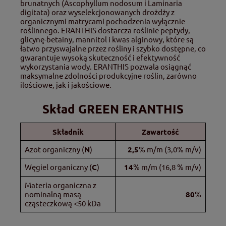
brunatnych (Ascophyllum nodosum i Laminaria
digitata) oraz wyselekcjonowanych drożdży z
organicznymi matrycami pochodzenia wyłącznie
roślinnego. ERANTHIS dostarcza roślinie peptydy,
glicynę-betainy, mannitol i kwas alginowy, które są
łatwo przyswajalne przez rośliny i szybko dostępne, co
gwarantuje wysoką skuteczność i efektywność
wykorzystania wody. ERANTHIS pozwala osiągnąć
maksymalne zdolności produkcyjne roślin, zarówno
ilościowe, jak i jakościowe.
Skład GREEN ERANTHIS
Składnik
Zawartość
Azot organiczny (
N
)
2,5
% m/m (3,0% m/v)
Węgiel organiczny (
C
)
14
% m/m (16,8 % m/v)
Materia organiczna z
nominalną masą
80
%
cząsteczkową <50 kDa