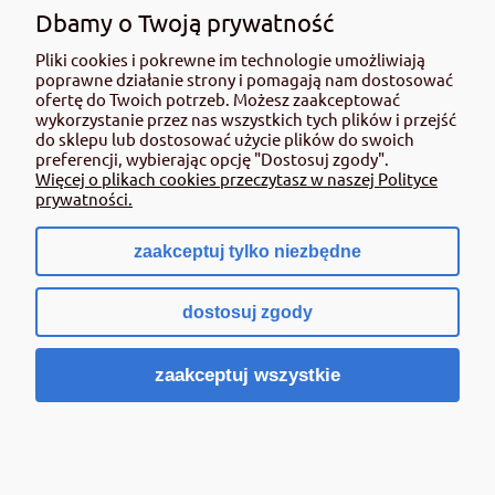
użyciem przeczytaj informacje zamieszczone w etykiecie i informacje
Dbamy o Twoją prywatność
dotyczące produktu. Zwróć uwagę na zwroty wskazujące rodzaj zagrożenia
Pliki cookies i pokrewne im technologie umożliwiają
oraz przestrzegaj środków bezpieczeństwa zamieszczonych w etykiecie.
poprawne działanie strony i pomagają nam dostosować
Środki ochrony roślin do użytku profesjonalnego mogą być nabyte tylko i
ofertę do Twoich potrzeb. Możesz zaakceptować
wyłącznie przez osoby pełnoletnie oraz posiadające kwalifikacje
wykorzystanie przez nas wszystkich tych plików i przejść
wymagane od osób nabywających środki ochrony roślin określone w
do sklepu lub dostosować użycie plików do swoich
ustawie (art. 28 Ustawy z dn. 8 marca 2013 r. o Środkach Ochrony Roślin Dz.
preferencji, wybierając opcję "Dostosuj zgody".
Ustw 2020 poz.2097 z pózn. zm.) Niespełnienie powyższych warunków jest
Więcej o plikach cookies przeczytasz w naszej Polityce
złamaniem regulaminu sklepu.
prywatności.
zaakceptuj tylko niezbędne
pokaż pełną wersję strony
dostosuj zgody
Sklep internetowy Shoper.pl
zaakceptuj wszystkie