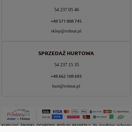
54 237 05 46
+48 571 808 745
sklep@rolmat.pl
SPRZEDAŻ HURTOWA
54 237 15 35
+48 662 108 693
hurt@rolmat.pl
KUPUJĄC ŚRODKI OCHRONY ROŚLIN PAMIĘTAJ: Ze środków ochrony
roślin należy korzystać z zachowaniem bezpieczeństwa. Przed każdym