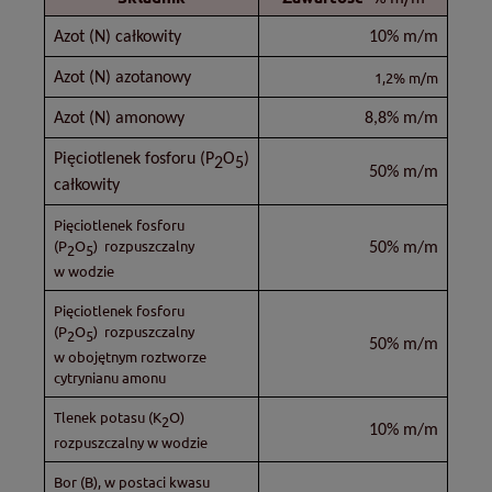
Azot (N) całkowity
10% m/m
1,2% m/m
Azot (N) azotanowy
Azot (N) amonowy
8,8% m/m
Pięciotlenek fosforu (P
O
)
2
5
50% m/m
całkowity
Pięciotlenek fosforu
(P
O
) rozpuszczalny
50% m/m
2
5
w wodzie
Pięciotlenek fosforu
(P
O
) rozpuszczalny
2
5
50% m/m
w obojętnym roztworze
cytrynianu amonu
Tlenek potasu (K
O)
2
10% m/m
rozpuszczalny w wodzie
Bor (B), w postaci kwasu