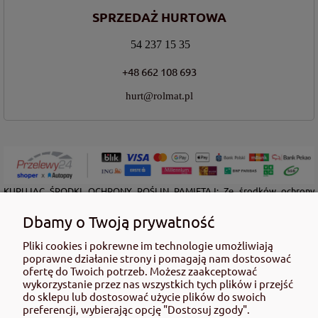
SPRZEDAŻ HURTOWA
54 237 15 35
+48 662 108 693
hurt@rolmat.pl
KUPUJĄC ŚRODKI OCHRONY ROŚLIN PAMIĘTAJ: Ze środków ochrony
roślin należy korzystać z zachowaniem bezpieczeństwa. Przed każdym
użyciem przeczytaj informacje zamieszczone w etykiecie i informacje
Dbamy o Twoją prywatność
dotyczące produktu. Zwróć uwagę na zwroty wskazujące rodzaj zagrożenia
oraz przestrzegaj środków bezpieczeństwa zamieszczonych w etykiecie.
Pliki cookies i pokrewne im technologie umożliwiają
poprawne działanie strony i pomagają nam dostosować
Środki ochrony roślin do użytku profesjonalnego mogą być nabyte tylko i
ofertę do Twoich potrzeb. Możesz zaakceptować
wyłącznie przez osoby pełnoletnie oraz posiadające kwalifikacje
wykorzystanie przez nas wszystkich tych plików i przejść
wymagane od osób nabywających środki ochrony roślin określone w
do sklepu lub dostosować użycie plików do swoich
ustawie (art. 28 Ustawy z dn. 8 marca 2013 r. o Środkach Ochrony Roślin Dz.
preferencji, wybierając opcję "Dostosuj zgody".
Ustw 2020 poz.2097 z pózn. zm.) Niespełnienie powyższych warunków jest