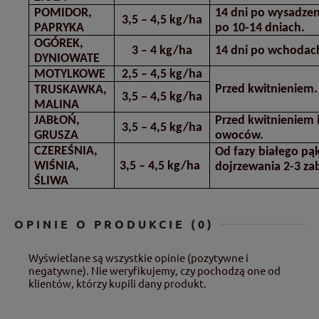
POMIDOR,
14 dni po wysadzen
3,5 – 4,5 kg/ha
PAPRYKA
po 10-14 dniach.
OGÓREK,
3 – 4 kg/ha
14 dni po wchodach
DYNIOWATE
MOTYLKOWE
2,5 – 4,5 kg/ha
Przed kwitnieniem.
TRUSKAWKA,
3,5 – 4,5 kg/ha
MALINA
JABŁOŃ,
Przed kwitnieniem i
3,5 – 4,5 kg/ha
GRUSZA
owoców.
CZEREŚNIA,
Od fazy białego pą
WIŚNIA,
3,5 – 4,5 kg/ha
dojrzewania 2-3 zab
ŚLIWA
OPINIE O PRODUKCIE (0)
Wyświetlane są wszystkie opinie (pozytywne i
negatywne). Nie weryfikujemy, czy pochodzą one od
klientów, którzy kupili dany produkt.