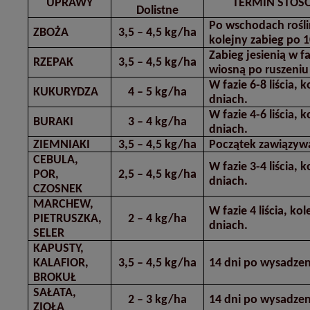
UPRAWY
TERMIN STOSO
Dolistne
Po wschodach rośli
ZBOŻA
3,5 – 4,5 kg/ha
kolejny zabieg po 
Zabieg jesienią w faz
RZEPAK
3,5 – 4,5 kg/ha
wiosną po ruszeniu
W fazie 6-8 liścia, 
KUKURYDZA
4 – 5 kg/ha
dniach.
W fazie 4-6 liścia, 
BURAKI
3 – 4 kg/ha
dniach.
ZIEMNIAKI
3,5 – 4,5 kg/ha
Początek zawiązyw
CEBULA,
W fazie 3-4 liścia, 
POR,
2,5 – 4,5 kg/ha
dniach.
CZOSNEK
MARCHEW,
W fazie 4 liścia, ko
PIETRUSZKA,
2 – 4 kg/ha
dniach.
SELER
KAPUSTY,
KALAFIOR,
3,5 – 4,5 kg/ha
14 dni po wysadzen
BROKUŁ
SAŁATA,
2 – 3 kg/ha
14 dni po wysadzen
ZIOŁA