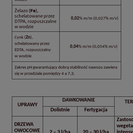
Żelazo (
Fe
),
schelatowane przez
0,02
% m/m
(0,027% m/v)
DTPA, rozpuszczalne
w wodzie
Cynk (
Zn
),
schelatowany przez
0,04
% m/m
(0,054% m/v)
EDTA, rozpuszczalny
w wodzie
Zakres pH gwarantujący dobrą stabilność nawozu zawiera
się w przedziale pomiędzy 4 a 7,3.
DAWKOWANIE
TE
UPRAWY
Dolistnie
Fertygacja
Zastos
DRZEWA
wegeta
OWOCOWE
2 – 3 l/ha
20 – 30 l/ha
intens