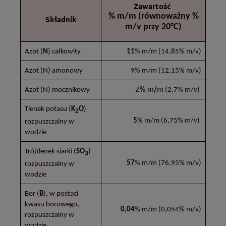
Zawartość
% m/m (równoważny %
Składnik
m/v przy 20°C)
Azot (
N
) całkowity
11
% m/m
(14,85% m/v)
Azot (N) amonowy
9% m/m
(12,15% m/v)
2% m/m
Azot (N) mocznikowy
(2,7% m/v)
Tlenek potasu (
K
O
)
2
5
% m/m
(6,75% m/v)
rozpuszczalny w
wodzie
Trójtlenek siarki (
SO
)
3
57
% m/m
(76,95% m/v)
rozpuszczalny w
wodzie
Bor (
B
), w postaci
kwasu borowego,
0,04
% m/m
(0,054% m/v)
rozpuszczalny w
wodzie