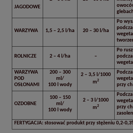
owoców
JAGODOWE
glebac
Po wys
podcza
WARZYWA
1,5 – 2,5 l/ha
20 – 30 l/ha
wegeta
tworze
Po rusz
ROLNICZE
2 – 4 l/ha
–
podcza
weget
WARZYWA
200 – 300
Podcza
2 – 3,5 l/1000
POD
ml/
wegeta
2
m
OSŁONAMI
100 l wody
przy ch
Podcza
100 – 150
2 – 3 l/1000
wegeta
OZDOBNE
ml/
2
przy ch
m
100 l wody
zasolen
FERTYGACJA:
stosować produkt przy stężeniu 0,2-0,3