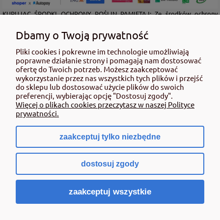
KUPUJĄC ŚRODKI OCHRONY ROŚLIN PAMIĘTAJ: Ze środków ochrony
roślin należy korzystać z zachowaniem bezpieczeństwa. Przed każdym
użyciem przeczytaj informacje zamieszczone w etykiecie i informacje
Dbamy o Twoją prywatność
dotyczące produktu. Zwróć uwagę na zwroty wskazujące rodzaj zagrożenia
Pliki cookies i pokrewne im technologie umożliwiają
oraz przestrzegaj środków bezpieczeństwa zamieszczonych w etykiecie.
poprawne działanie strony i pomagają nam dostosować
Środki ochrony roślin do użytku profesjonalnego mogą być nabyte tylko i
ofertę do Twoich potrzeb. Możesz zaakceptować
wyłącznie przez osoby pełnoletnie oraz posiadające kwalifikacje
wykorzystanie przez nas wszystkich tych plików i przejść
wymagane od osób nabywających środki ochrony roślin określone w
do sklepu lub dostosować użycie plików do swoich
ustawie (art. 28 Ustawy z dn. 8 marca 2013 r. o Środkach Ochrony Roślin Dz.
preferencji, wybierając opcję "Dostosuj zgody".
Ustw 2020 poz.2097 z pózn. zm.) Niespełnienie powyższych warunków jest
Więcej o plikach cookies przeczytasz w naszej Polityce
złamaniem regulaminu sklepu.
prywatności.
zaakceptuj tylko niezbędne
pokaż pełną wersję strony
dostosuj zgody
Sklep internetowy Shoper.pl
zaakceptuj wszystkie