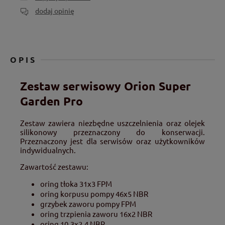
dodaj opinię
OPIS
Zestaw serwisowy Orion Super
Garden Pro
Zestaw zawiera niezbędne uszczelnienia oraz olejek
silikonowy przeznaczony do konserwacji.
Przeznaczony jest dla serwisów oraz użytkowników
indywidualnych.
Zawartość zestawu:
oring tłoka 31x3 FPM
oring korpusu pompy 46x5 NBR
grzybek zaworu pompy FPM
oring trzpienia zaworu 16x2 NBR
oring 10,3x2,4 NBR