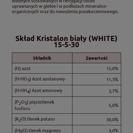
wodnych stosowanych w fertygacji roślin
uprawianych w glebie i w podłożach mineralno-
organicznych oraz do nawożenia pozakorzeniowego.
Skład Kristalon biały (WHITE)
15-5-30
Składnik
Zawartość
(N) azot
15,0%
(N-NO
) Azot azotanowy
11,3%
3
(N-NH
) Azot amonowy
3,7%
4
(P
O
) pięciotlenek
2
5
5,0%
fosforu
(K
O) tlenek potasu
30,0%
2
(MgO) tlenek magnezu
3,0%