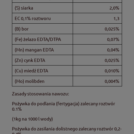
(S) siarka
2,0%
EC 0,1% roztworu
1,3
(B) bor
0,025%
(Fe) żelazo EDTA/DTPA
0,07%
(Mn) mangan EDTA
0,04%
(Zn) cynk EDTA
0,025%
(Cu) miedź EDTA
0,010%
(Mo) molibden
0,004%
Zasady stosowania nawozu:
Pożywka do podlania (fertygacja) zalecany roztwór
0.1%
(1kg na 1000 l wody)
Pożywka do zasilania dolistnego zalecany roztwór 0,2-
0,4%