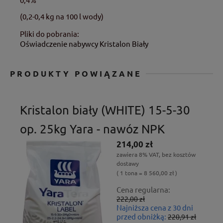
(0,2-0,4 kg na 100 l wody)
Pliki do pobrania:
Oświadczenie nabywcy Kristalon Biały
PRODUKTY POWIĄZANE
Kristalon biały (WHITE) 15-5-30
op. 25kg Yara - nawóz NPK
214,00 zł
zawiera 8% VAT, bez kosztów
dostawy
( 1 tona = 8 560,00 zł )
Cena regularna:
222,00 zł
Najniższa cena z 30 dni
przed obniżką:
220,91 zł