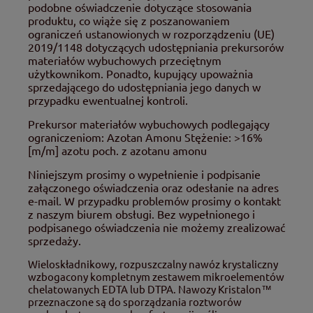
podobne oświadczenie dotyczące stosowania
produktu, co wiąże się z poszanowaniem
ograniczeń ustanowionych w rozporządzeniu (UE)
2019/1148 dotyczących udostępniania prekursorów
materiałów wybuchowych przeciętnym
użytkownikom. Ponadto, kupujący upoważnia
sprzedającego do udostępniania jego danych w
przypadku ewentualnej kontroli.
Prekursor materiałów wybuchowych podlegający
ograniczeniom: Azotan Amonu Stężenie: >16%
[m/m] azotu poch. z azotanu amonu
Niniejszym prosimy o wypełnienie i podpisanie
załączonego oświadczenia oraz odesłanie na adres
e-mail. W przypadku problemów prosimy o kontakt
z naszym biurem obsługi. Bez wypełnionego i
podpisanego oświadczenia nie możemy zrealizować
sprzedaży.
Wieloskładnikowy, rozpuszczalny nawóz krystaliczny
wzbogacony kompletnym zestawem mikroelementów
chelatowanych EDTA lub DTPA. Nawozy Kristalon™
przeznaczone są do sporządzania roztworów