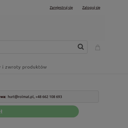
Zarejestruj się
Zaloguj się
 i zwroty produktów
owa:
hurt@rolmat.pl
,
+48 662 108 693
ł