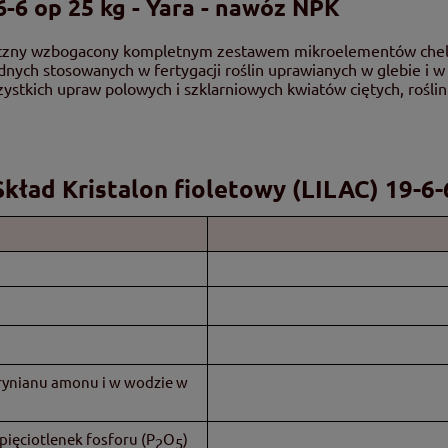
6-6 op 25 kg - Yara - nawóz NPK
aliczny wzbogacony kompletnym zestawem mikroelementów che
ych stosowanych w fertygacji roślin uprawianych w glebie i w
stkich upraw polowych i szklarniowych kwiatów ciętych, roślin
Skład Kristalon fioletowy (LILAC) 19-6-
rynianu amonu i w wodzie w
pięciotlenek fosforu (P
O
)
2
5