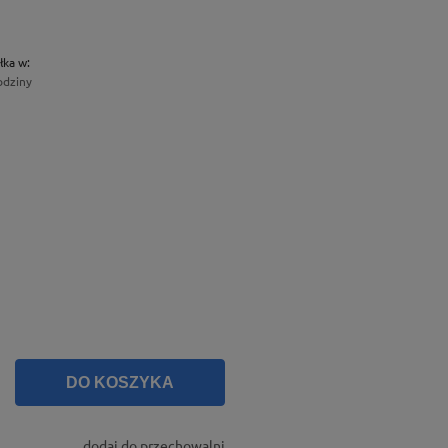
łka w:
odziny
DO KOSZYKA
dodaj do przechowalni