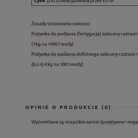
Cynk
(Zn) schelatyzowany przez EDTA
Zasady stosowania nawozu:
Pożywka do podlania (fertygacja) zalecany roztwór
(1kg na 1000 l wody)
Pożywka do zasilania dolistnego zalecany roztwór 
(0,2-0,4 kg na 100 l wody)
OPINIE O PRODUKCIE (0)
Wyświetlane są wszystkie opinie (pozytywne i nega