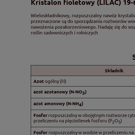
Kristalon fioletowy (LILAC) 19-
Wieloskładnikowy, rozpuszczalny nawóz kryst
przeznaczone są do sporządzania roztworów wodn
nawożenia pozakorzeniowego. Nadaję się do wszy
roślin sadowniczych i rolniczych
Składnik
Azot
ogólny (N)
azot azotanowy (N-NO
)
3
azot amonowy (N-NH
)
4
Fosfor
rozpuszczalny w obojętnym roztworze cyt
przeliczeniu na pięciotlenek fosforu (P
O
)
2
5
Fosfor
rozpuszczalny w wodzie w przeliczeniu na 