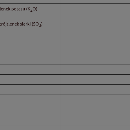
lenek potasu (K
O)
2
rójtlenek siarki (SO
)
3