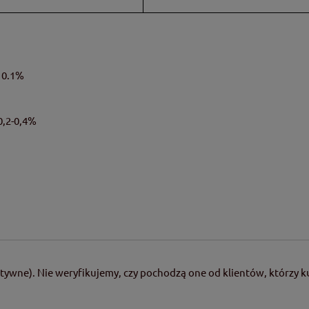
 0.1%
0,2-0,4%
tywne). Nie weryfikujemy, czy pochodzą one od klientów, którzy ku