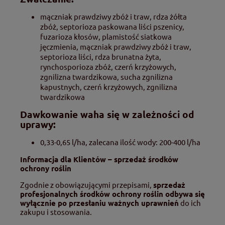
mączniak prawdziwy zbóż i traw, rdza żółta
zbóż, septorioza paskowana liści pszenicy,
fuzarioza kłosów, plamistość siatkowa
jęczmienia, mączniak prawdziwy zbóż i traw,
septorioza liści, rdza brunatna żyta,
rynchosporioza zbóż, czerń krzyżowych,
zgnilizna twardzikowa, sucha zgnilizna
kapustnych, czerń krzyżowych, zgnilizna
twardzikowa
Dawkowanie waha się w zależności od
uprawy:
0,33-0,65 l/ha, zalecana ilość wody: 200-400 l/ha
Informacja dla Klientów – sprzedaż środków
ochrony roślin
Zgodnie z obowiązującymi przepisami,
sprzedaż
profesjonalnych środków ochrony roślin odbywa się
wyłącznie po przesłaniu ważnych uprawnień
do ich
zakupu i stosowania.