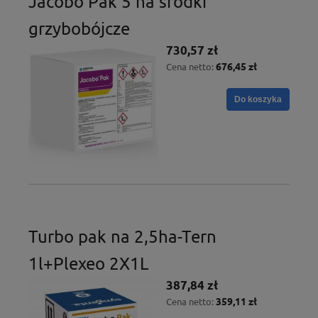
Jacobo Pak 5 ha środki
grzybobójcze
730,57 zł
676,45 zł
Cena netto:
Do koszyka
Turbo pak na 2,5ha-Tern
1l+Plexeo 2X1L
387,84 zł
359,11 zł
Cena netto: