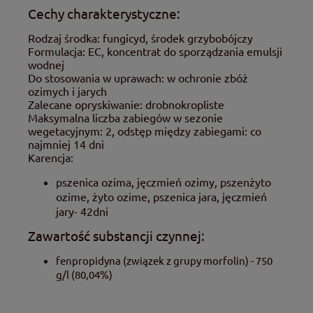
Cechy charakterystyczne:
Rodzaj środka: fungicyd, środek grzybobójczy
Formulacja: EC, koncentrat do sporządzania emulsji
wodnej
Do stosowania w uprawach: w ochronie zbóż
ozimych i jarych
Zalecane opryskiwanie: drobnokropliste
Maksymalna liczba zabiegów w sezonie
wegetacyjnym: 2, odstęp między zabiegami: co
najmniej 14 dni
Karencja:
pszenica ozima, jęczmień ozimy, pszenżyto
ozime, żyto ozime, pszenica jara, jęczmień
jary- 42dni
Zawartość substancji czynnej:
fenpropidyna (związek z grupy morfolin) - 750
g/l (80,04%)