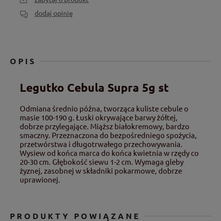
dodaj opinię
OPIS
Legutko Cebula Supra 5g st
Odmiana średnio późna, tworząca kuliste cebule o
masie 100-190 g. Łuski okrywające barwy żółtej,
dobrze przylegające. Miąższ białokremowy, bardzo
smaczny. Przeznaczona do bezpośredniego spożycia,
przetwórstwa i długotrwałego przechowywania.
Wysiew od końca marca do końca kwietnia w rzędy co
20-30 cm. Głębokość siewu 1-2 cm. Wymaga gleby
żyznej, zasobnej w składniki pokarmowe, dobrze
uprawionej.
PRODUKTY POWIĄZANE