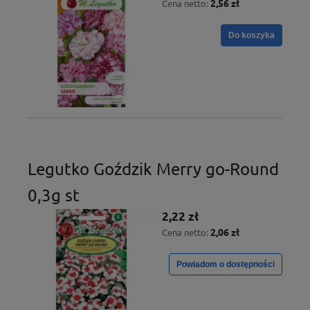
2,56 zł
Cena netto:
Do koszyka
Legutko Goździk Merry go-Round
0,3g st
2,22 zł
2,06 zł
Cena netto:
Powiadom o dostępności