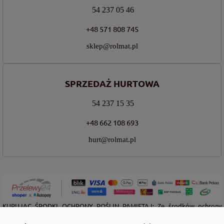
54 237 05 46
+48 571 808 745
sklep@rolmat.pl
SPRZEDAŻ HURTOWA
54 237 15 35
+48 662 108 693
hurt@rolmat.pl
KUPUJĄC ŚRODKI OCHRONY ROŚLIN PAMIĘTAJ: Ze środków ochrony
roślin należy korzystać z zachowaniem bezpieczeństwa. Przed każdym