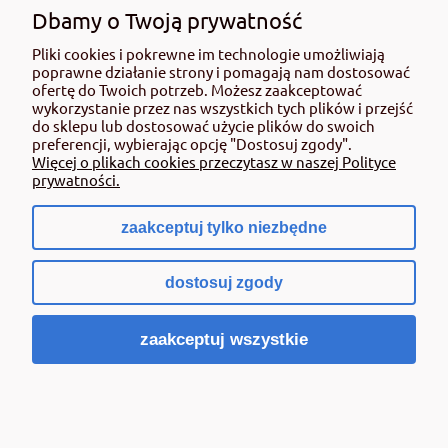
użyciem przeczytaj informacje zamieszczone w etykiecie i informacje
Dbamy o Twoją prywatność
dotyczące produktu. Zwróć uwagę na zwroty wskazujące rodzaj zagrożenia
Pliki cookies i pokrewne im technologie umożliwiają
oraz przestrzegaj środków bezpieczeństwa zamieszczonych w etykiecie.
poprawne działanie strony i pomagają nam dostosować
Środki ochrony roślin do użytku profesjonalnego mogą być nabyte tylko i
ofertę do Twoich potrzeb. Możesz zaakceptować
wyłącznie przez osoby pełnoletnie oraz posiadające kwalifikacje
wykorzystanie przez nas wszystkich tych plików i przejść
wymagane od osób nabywających środki ochrony roślin określone w
do sklepu lub dostosować użycie plików do swoich
ustawie (art. 28 Ustawy z dn. 8 marca 2013 r. o Środkach Ochrony Roślin Dz.
preferencji, wybierając opcję "Dostosuj zgody".
Ustw 2020 poz.2097 z pózn. zm.) Niespełnienie powyższych warunków jest
Więcej o plikach cookies przeczytasz w naszej Polityce
złamaniem regulaminu sklepu.
prywatności.
zaakceptuj tylko niezbędne
pokaż pełną wersję strony
dostosuj zgody
Sklep internetowy Shoper.pl
zaakceptuj wszystkie