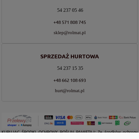
54 237 05 46
+48 571 808 745
sklep@rolmat.pl
SPRZEDAŻ HURTOWA
54 237 15 35
+48 662 108 693
hurt@rolmat.pl
KUPUJĄC ŚRODKI OCHRONY ROŚLIN PAMIĘTAJ: Ze środków ochrony
roślin należy korzystać z zachowaniem bezpieczeństwa. Przed każdym