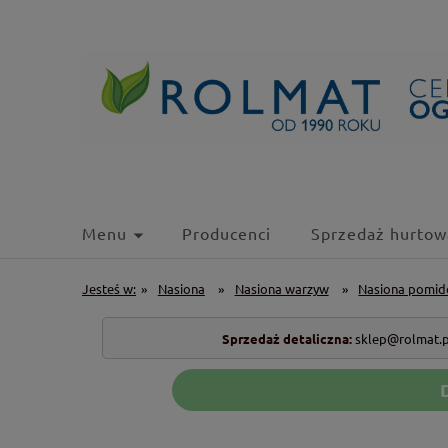
Menu
Producenci
Sprzedaż hurtow
Jesteś w:
»
Nasiona
»
Nasiona warzyw
»
Nasiona pomi
Sprzedaż detaliczna:
sklep@rolmat.p