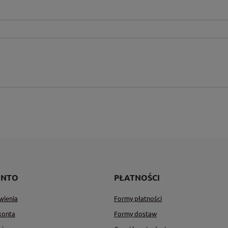
ONTO
PŁATNOŚCI
wienia
Formy płatności
konta
Formy dostaw