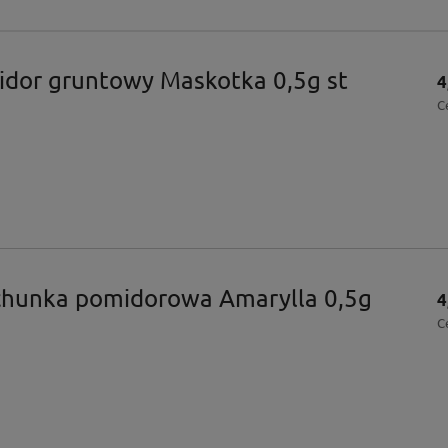
dor gruntowy Maskotka 0,5g st
4
C
chunka pomidorowa Amarylla 0,5g
4
C