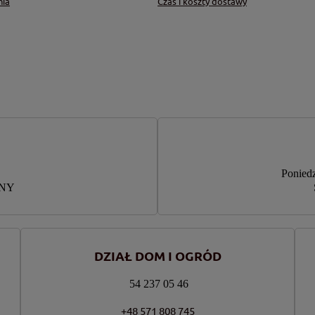
nia
Czas i koszty dostawy
Poniedz
RNY
DZIAŁ DOM I OGRÓD
54 237 05 46
+48 571 808 745