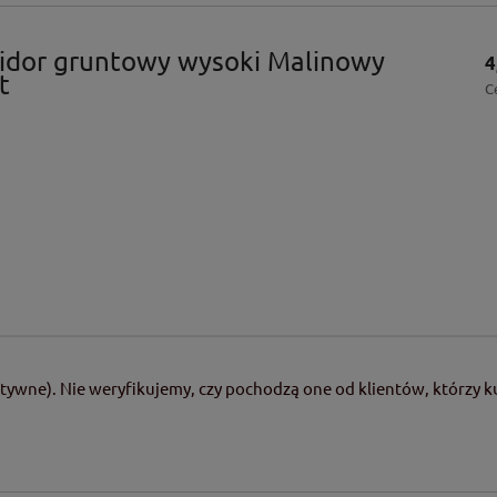
idor gruntowy wysoki Malinowy
4
t
C
tywne). Nie weryfikujemy, czy pochodzą one od klientów, którzy ku