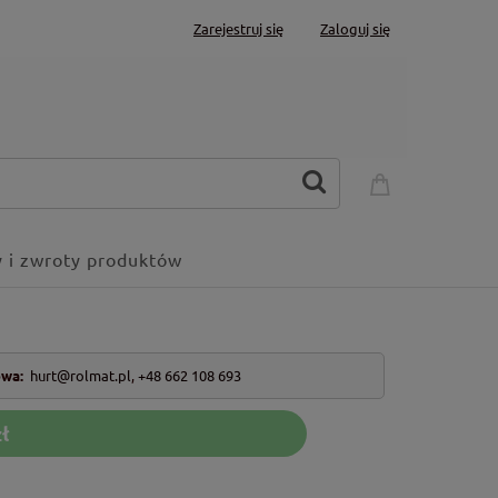
Zarejestruj się
Zaloguj się
 i zwroty produktów
owa:
hurt@rolmat.pl
,
+48 662 108 693
ł