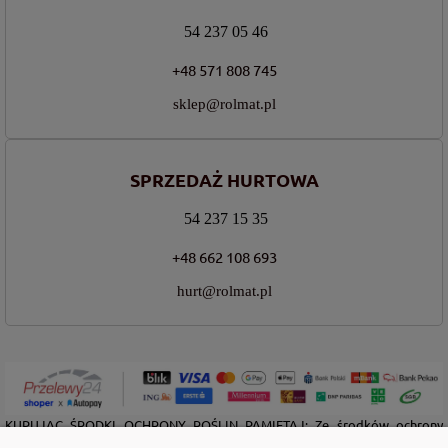
54 237 05 46
+48 571 808 745
sklep@rolmat.pl
SPRZEDAŻ HURTOWA
54 237 15 35
+48 662 108 693
hurt@rolmat.pl
KUPUJĄC ŚRODKI OCHRONY ROŚLIN PAMIĘTAJ: Ze środków ochrony
roślin należy korzystać z zachowaniem bezpieczeństwa. Przed każdym