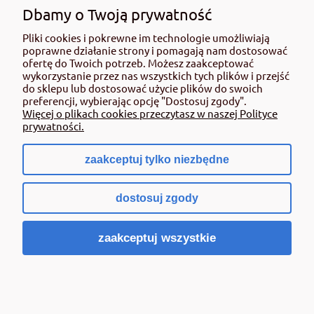
użyciem przeczytaj informacje zamieszczone w etykiecie i informacje
Dbamy o Twoją prywatność
dotyczące produktu. Zwróć uwagę na zwroty wskazujące rodzaj zagrożenia
oraz przestrzegaj środków bezpieczeństwa zamieszczonych w etykiecie.
Pliki cookies i pokrewne im technologie umożliwiają
poprawne działanie strony i pomagają nam dostosować
Środki ochrony roślin do użytku profesjonalnego mogą być nabyte tylko i
ofertę do Twoich potrzeb. Możesz zaakceptować
wyłącznie przez osoby pełnoletnie oraz posiadające kwalifikacje
wykorzystanie przez nas wszystkich tych plików i przejść
wymagane od osób nabywających środki ochrony roślin określone w
do sklepu lub dostosować użycie plików do swoich
ustawie (art. 28 Ustawy z dn. 8 marca 2013 r. o Środkach Ochrony Roślin Dz.
preferencji, wybierając opcję "Dostosuj zgody".
Ustw 2020 poz.2097 z pózn. zm.) Niespełnienie powyższych warunków jest
Więcej o plikach cookies przeczytasz w naszej Polityce
złamaniem regulaminu sklepu.
prywatności.
zaakceptuj tylko niezbędne
pokaż pełną wersję strony
dostosuj zgody
Sklep internetowy Shoper.pl
zaakceptuj wszystkie