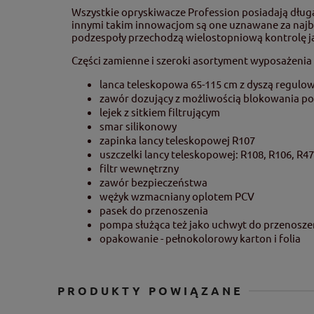
Wszystkie opryskiwacze Profession posiadają dług
innymi takim innowacjom są one uznawane za najba
podzespoły przechodzą wielostopniową kontrolę ja
Części zamienne i szeroki asortyment wyposażeni
lanca teleskopowa 65-115 cm z dyszą regulo
zawór dozujący z możliwością blokowania po
lejek z sitkiem filtrującym
smar silikonowy
zapinka lancy teleskopowej R107
uszczelki lancy teleskopowej: R108, R106, R47
filtr wewnętrzny
zawór bezpieczeństwa
wężyk wzmacniany oplotem PCV
pasek do przenoszenia
pompa służąca też jako uchwyt do przenosze
opakowanie - pełnokolorowy karton i folia
PRODUKTY POWIĄZANE