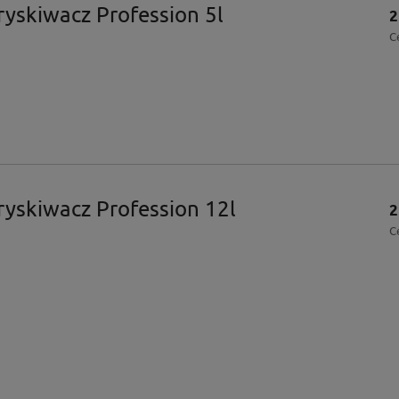
ryskiwacz Profession 5l
2
C
ryskiwacz Profession 12l
2
C