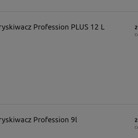
ryskiwacz Profession PLUS 12 L
2
C
ryskiwacz Profession 9l
2
C