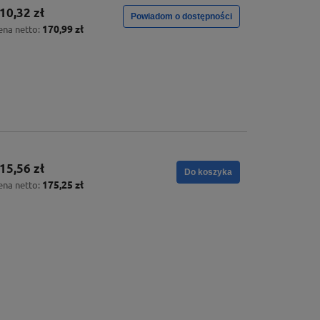
10,32 zł
Powiadom o dostępności
170,99 zł
ena netto:
15,56 zł
Do koszyka
175,25 zł
ena netto: