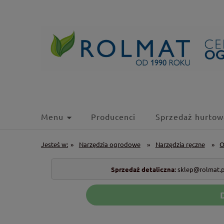
Menu
Producenci
Sprzedaż hurtow
Jesteś w:
»
Narzędzia ogrodowe
»
Narzędzia ręczne
»
O
Sprzedaż detaliczna:
sklep@rolmat.p