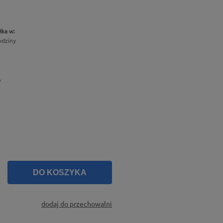
łka w:
odziny
y
DO KOSZYKA
dodaj do przechowalni