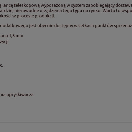
ą lancę teleskopową wyposażoną w system zapobiegający dostawani
rdziej niezawodne urządzenia tego typu na rynku. Warto tu wspom
kości w procesie produkcji.
a dodatkowego jest obecnie dostępny w setkach punktów sprzedaż
waną 1,5 mm
zycji
c.
nia opryskiwacza