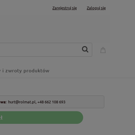
Zarejestruj się
Zaloguj się
 i zwroty produktów
owa:
hurt@rolmat.pl
,
+48 662 108 693
ł