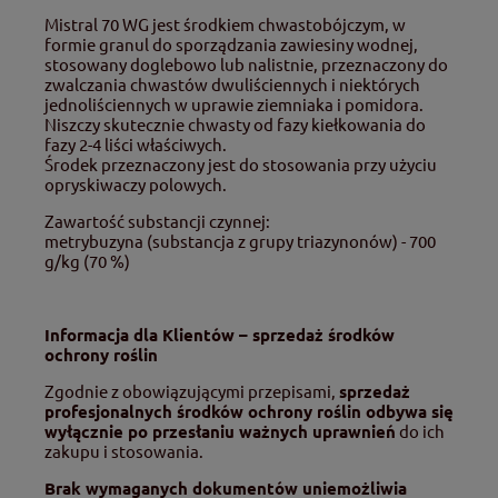
Mistral 70 WG jest środkiem chwastobójczym, w
formie granul do sporządzania zawiesiny wodnej,
stosowany doglebowo lub nalistnie, przeznaczony do
zwalczania chwastów dwuliściennych i niektórych
jednoliściennych w uprawie ziemniaka i pomidora.
Niszczy skutecznie chwasty od fazy kiełkowania do
fazy 2-4 liści właściwych.
Środek przeznaczony jest do stosowania przy użyciu
opryskiwaczy polowych.
Zawartość substancji czynnej:
metrybuzyna (substancja z grupy triazynonów) - 700
g/kg (70 %)
Informacja dla Klientów – sprzedaż środków
ochrony roślin
Zgodnie z obowiązującymi przepisami,
sprzedaż
profesjonalnych środków ochrony roślin odbywa się
wyłącznie po przesłaniu ważnych uprawnień
do ich
zakupu i stosowania.
Brak wymaganych dokumentów uniemożliwia