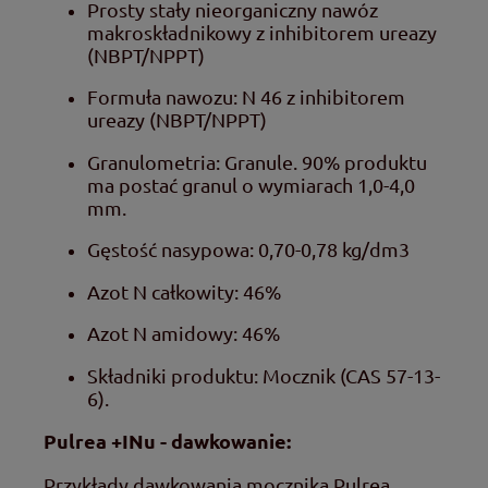
Prosty stały nieorganiczny nawóz
makroskładnikowy z inhibitorem ureazy
(NBPT/NPPT)
Formuła nawozu: N 46 z inhibitorem
ureazy (NBPT/NPPT)
Granulometria: Granule. 90% produktu
ma postać granul o wymiarach 1,0-4,0
mm.
Gęstość nasypowa: 0,70-0,78 kg/dm3
Azot N całkowity: 46%
Azot N amidowy: 46%
Składniki produktu: Mocznik (CAS 57-13-
6).
Pulrea +INu - dawkowanie:
Przykłady dawkowania mocznika Pulrea