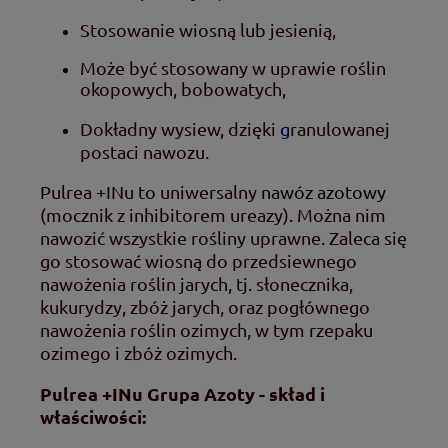
Stosowanie wiosną lub jesienią,
Może być stosowany w uprawie roślin
okopowych, bobowatych,
Dokładny wysiew, dzięki
g
ranulowanej
postaci nawozu.
Pulrea +INu
to uniwersalny
nawóz azotowy
(mocznik z inhibitorem ureazy). Można nim
nawozić wszystkie rośliny uprawne. Zaleca się
go stosować wiosną do przedsiewnego
nawożenia roślin jarych, tj. słonecznika,
kukurydzy, zbóż jarych, oraz pogłównego
nawożenia roślin ozimych, w tym rzepaku
ozimego i zbóż ozimych.
Pulrea +INu Grupa Azoty - skład i
właściwości: