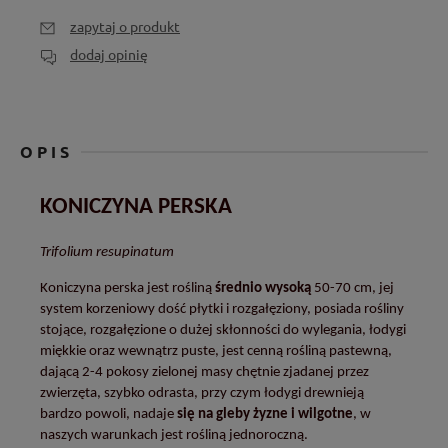
zapytaj o produkt
dodaj opinię
OPIS
KONICZYNA PERSKA
Trifolium resupinatum
Koniczyna perska jest rośliną
średnio wysoką
50-70 cm,
jej
system korzeniowy dość płytki i rozgałęziony,
posiada rośliny
stojące, rozgałęzione o dużej skłonności do wylegania,
łodygi
miękkie oraz wewnątrz puste,
jest cenną rośliną pastewną,
dającą 2-4 pokosy zielonej masy chętnie zjadanej przez
zwierzęta,
szybko odrasta, przy czym łodygi drewnieją
bardzo powoli,
nadaje
się na gleby żyzne i wilgotne
,
w
naszych warunkach jest rośliną jednoroczną.