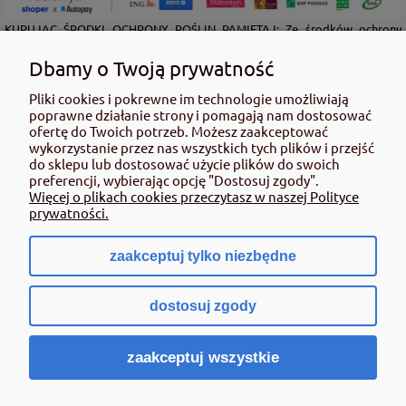
KUPUJĄC ŚRODKI OCHRONY ROŚLIN PAMIĘTAJ: Ze środków ochrony
roślin należy korzystać z zachowaniem bezpieczeństwa. Przed każdym
użyciem przeczytaj informacje zamieszczone w etykiecie i informacje
Dbamy o Twoją prywatność
dotyczące produktu. Zwróć uwagę na zwroty wskazujące rodzaj zagrożenia
oraz przestrzegaj środków bezpieczeństwa zamieszczonych w etykiecie.
Pliki cookies i pokrewne im technologie umożliwiają
poprawne działanie strony i pomagają nam dostosować
Środki ochrony roślin do użytku profesjonalnego mogą być nabyte tylko i
ofertę do Twoich potrzeb. Możesz zaakceptować
wyłącznie przez osoby pełnoletnie oraz posiadające kwalifikacje
wykorzystanie przez nas wszystkich tych plików i przejść
wymagane od osób nabywających środki ochrony roślin określone w
do sklepu lub dostosować użycie plików do swoich
ustawie (art. 28 Ustawy z dn. 8 marca 2013 r. o Środkach Ochrony Roślin Dz.
preferencji, wybierając opcję "Dostosuj zgody".
Ustw 2020 poz.2097 z pózn. zm.) Niespełnienie powyższych warunków jest
Więcej o plikach cookies przeczytasz w naszej Polityce
złamaniem regulaminu sklepu.
prywatności.
zaakceptuj tylko niezbędne
pokaż pełną wersję strony
dostosuj zgody
Sklep internetowy Shoper.pl
zaakceptuj wszystkie